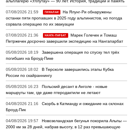
альплагерю «Уллутау» — 90 лет. История, традиции и память
07/08/2026 21:59
На Ялунг-Ри обнаружены
ГИМАЛАИ
останки пяти пропавших в 2025 году альпинистов, но погода
сорвала операцию по их эвакуации
07/08/2026 21:36
Марек Голечек и Томаш
НАНГА-ПАРБАТ
Петржечек досрочно завершили экспедицию на Нангапарбат
05/08/2026 18:19
Завершена операция по спуску тел трёх
погибших на Броуд-Пике
05/08/2026 18:02
В Терсколе завершились этапы Кубка
России по скайраннингу
05/08/2026 16:23
Польский десант в Анголе - новые
маршруты там, где даже птеродактили не летают
04/08/2026 21:16
Скорбь в Катманду и ожидание на склонах
Броуд-Пик
04/08/2026 19:57
Новозеландская бегунья покорила Альпы —
2000 км за 28 дней, набрав высоту, в 12 раз превышающую