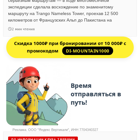
серьёзным маршрутам — в ходе многомесячной
экспедиции сделала восхождение по знаменитому
маршруту на Trango Nameless Tower, проехав 12 500
километров от Французских Альп до Пакистана на
автомобиле.
2 мин чтения
Скидка 1000₽ при бронировании от 10 000₽ с
промокодом
DI-MOUNTAIN1000
Реклама. ООО "Яндекс Вертикали", ИНН 7704340327
ПО ИНФОРМАЦИИ КЛУБА 7 ВЕРШИН