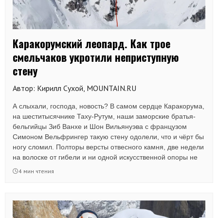
Каракорумский леопард. Как трое
смельчаков укротили неприступную
стену
Автор: Кирилл Сухой, MOUNTAIN.RU
А слыхали, господа, новость? В самом сердце Каракорума,
на шеститысячнике Таху-Рутум, наши заморские братья-
бельгийцы Зиб Ванхе и Шон Вильянуэва с французом
Симоном Вельфрингер такую стену одолели, что и чёрт бы
ногу сломил. Полторы версты отвесного камня, две недели
на волоске от гибели и ни одной искусственной опоры не
использовали — вот вам и вся арифметика!
4 мин чтения