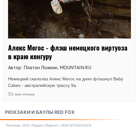
Алекс Мегос - флэш немецкого виртуоза
в краю кенгуру
Автор: Платон Ложкин, MOUNTAIN.RU
Немецкий скалолаз Алекс Мегос на днях флэшнул Baby
Cakes - австралийскую трассу 9а.
2 мин чтения
РЮКЗАКИ И БАУЛЫ RED FOX
Реклама. ООО «Яндекс Маркет», ИНН 9704254424