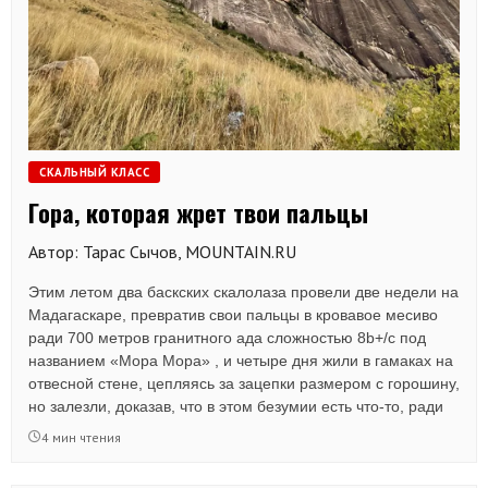
СКАЛЬНЫЙ КЛАСС
Гора, которая жрет твои пальцы
Автор: Тарас Сычов, MOUNTAIN.RU
Этим летом два баскских скалолаза провели две недели на
Мадагаскаре, превратив свои пальцы в кровавое месиво
ради 700 метров гранитного ада сложностью 8b+/c под
названием «Мора Мора» , и четыре дня жили в гамаках на
отвесной стене, цепляясь за зацепки размером с горошину,
но залезли, доказав, что в этом безумии есть что-то, ради
чего стоит терять кожу и спать под открытым небом на
4 мин чтения
высоте почти километра.