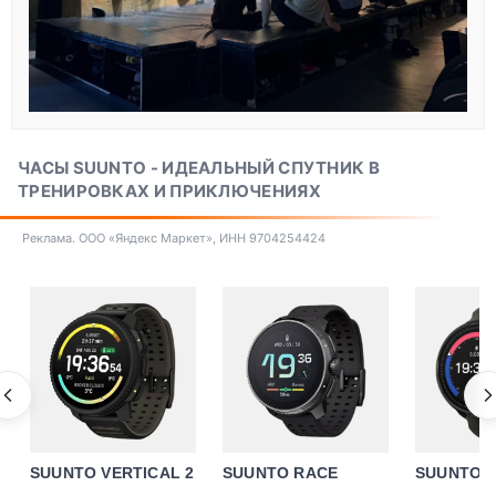
ЧАСЫ SUUNTO - ИДЕАЛЬНЫЙ СПУТНИК В
ТРЕНИРОВКАХ И ПРИКЛЮЧЕНИЯХ
Реклама. ООО «Яндекс Маркет», ИНН 9704254424
SUUNTO VERTICAL 2
SUUNTO RACE
SUUNTO 