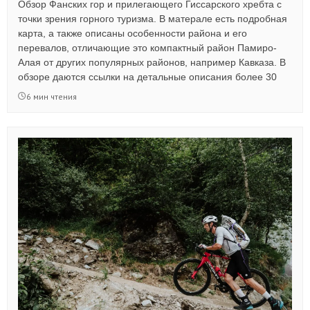
Обзор Фанских гор и прилегающего Гиссарского хребта с
точки зрения горного туризма. В матерале есть подробная
карта, а также описаны особенности района и его
перевалов, отличающие это компактный район Памиро-
Алая от других популярных районов, например Кавказа. В
обзоре даются ссылки на детальные описания более 30
перевалов с акцентом на наиболее технически сложные - в
6 мин чтения
основном 3А, 3Б и 3Б*. Также автор делится историей
первопрохождений изрядного количества сложнейших
перевалов в Фанах.