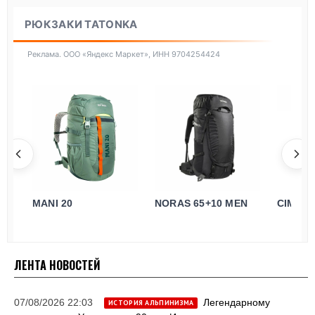
РЮКЗАКИ TATONKA
Реклама. ООО «Яндекс Маркет», ИНН 9704254424
MANI 20
NORAS 65+10 MEN
CIMA D
ЛЕНТА НОВОСТЕЙ
07/08/2026 22:03
Легендарному
ИСТОРИЯ АЛЬПИНИЗМА