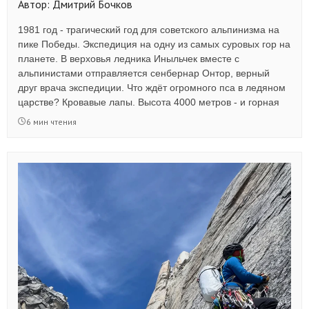
Автор: Дмитрий Бочков
1981 год - трагический год для советского альпинизма на
пике Победы. Экспедиция на одну из самых суровых гор на
планете. В верховья ледника Иныльчек вместе с
альпинистами отправляется сенбернар Онтор, верный
друг врача экспедиции. Что ждёт огромного пса в ледяном
царстве? Кровавые лапы. Высота 4000 метров - и горная
болезнь. Голодные дни в лагере, где еды не хватает даже
6 мин чтения
людям. Но Онтор не сдаётся, он терпит, он ждёт... А потом
будет вертолёт, кружащий над ледником... Читайте новый
рассказ - реальную историю нашего постоянного автора.