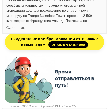
Лажье — коллегой-гидом и постоянным партнёром по
серьёзным маршрутам — в ходе многомесячной
экспедиции сделала восхождение по знаменитому
маршруту на Trango Nameless Tower, проехав 12 500
километров от Французских Альп до Пакистана на
автомобиле.
2 мин чтения
Скидка 1000₽ при бронировании от 10 000₽ с
промокодом
DI-MOUNTAIN1000
Реклама. ООО "Яндекс Вертикали", ИНН 7704340327