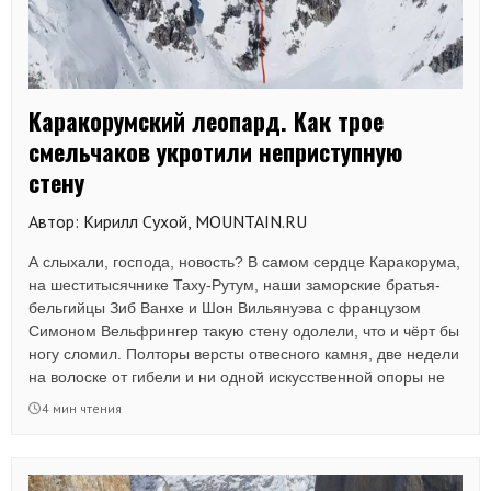
Каракорумский леопард. Как трое
смельчаков укротили неприступную
стену
Автор: Кирилл Сухой, MOUNTAIN.RU
А слыхали, господа, новость? В самом сердце Каракорума,
на шеститысячнике Таху-Рутум, наши заморские братья-
бельгийцы Зиб Ванхе и Шон Вильянуэва с французом
Симоном Вельфрингер такую стену одолели, что и чёрт бы
ногу сломил. Полторы версты отвесного камня, две недели
на волоске от гибели и ни одной искусственной опоры не
использовали — вот вам и вся арифметика!
4 мин чтения