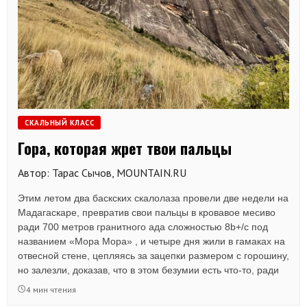
СКАЛЬНЫЙ КЛАСС
Гора, которая жрет твои пальцы
Автор: Тарас Сычов, MOUNTAIN.RU
Этим летом два баскских скалолаза провели две недели на
Мадагаскаре, превратив свои пальцы в кровавое месиво
ради 700 метров гранитного ада сложностью 8b+/c под
названием «Мора Мора» , и четыре дня жили в гамаках на
отвесной стене, цепляясь за зацепки размером с горошину,
но залезли, доказав, что в этом безумии есть что-то, ради
чего стоит терять кожу и спать под открытым небом на
4 мин чтения
высоте почти километра.