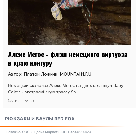
Алекс Мегос - флэш немецкого виртуоза
в краю кенгуру
Автор: Платон Ложкин, MOUNTAIN.RU
Немецкий скалолаз Алекс Мегос на днях флэшнул Baby
Cakes - австралийскую трассу 9а.
2 мин чтения
РЮКЗАКИ И БАУЛЫ RED FOX
Реклама. ООО «Яндекс Маркет», ИНН 9704254424