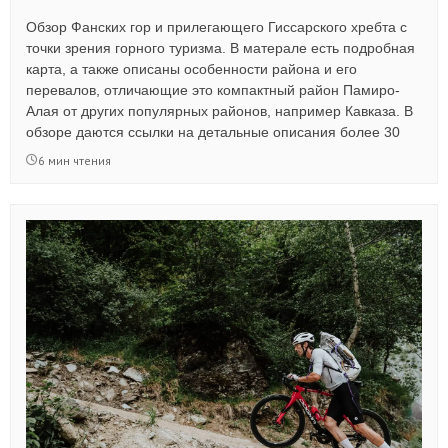
Обзор Фанских гор и прилегающего Гиссарского хребта с
точки зрения горного туризма. В матерале есть подробная
карта, а также описаны особенности района и его
перевалов, отличающие это компактный район Памиро-
Алая от других популярных районов, например Кавказа. В
обзоре даются ссылки на детальные описания более 30
перевалов с акцентом на наиболее технически сложные - в
6 мин чтения
основном 3А, 3Б и 3Б*. Также автор делится историей
первопрохождений изрядного количества сложнейших
перевалов в Фанах.