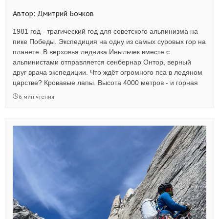
Автор: Дмитрий Бочков
1981 год - трагический год для советского альпинизма на
пике Победы. Экспедиция на одну из самых суровых гор на
планете. В верховья ледника Иныльчек вместе с
альпинистами отправляется сенбернар Онтор, верный
друг врача экспедиции. Что ждёт огромного пса в ледяном
царстве? Кровавые лапы. Высота 4000 метров - и горная
болезнь. Голодные дни в лагере, где еды не хватает даже
6 мин чтения
людям. Но Онтор не сдаётся, он терпит, он ждёт... А потом
будет вертолёт, кружащий над ледником... Читайте новый
рассказ - реальную историю нашего постоянного автора.