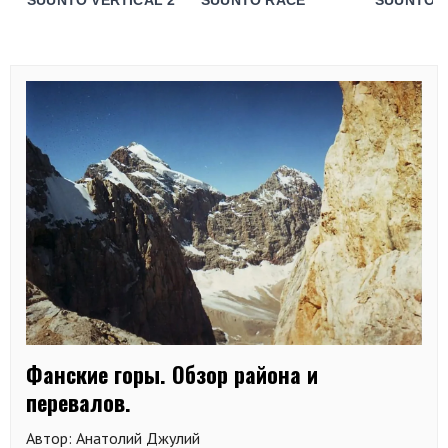
SUUNTO VERTICAL 2
SUUNTO RACE
SUUNTO 
Фанские горы. Обзор района и
перевалов.
Автор: Анатолий Джулий