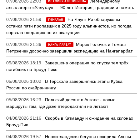
07/08/2026 22:03
Легендарному
ИСТОРИЯ АЛЬПИНИЗМА
альплагерю «Уллутау» — 90 лет. История, традиции и память
07/08/2026 21:59
На Ялунг-Ри обнаружены
ГИМАЛАИ
останки пяти пропавших в 2025 году альпинистов, но погода
сорвала операцию по их эвакуации
07/08/2026 21:36
Марек Голечек и Томаш
НАНГА-ПАРБАТ
Петржечек досрочно завершили экспедицию на Нангапарбат
05/08/2026 18:19
Завершена операция по спуску тел трёх
погибших на Броуд-Пике
05/08/2026 18:02
В Терсколе завершились этапы Кубка
России по скайраннингу
05/08/2026 16:23
Польский десант в Анголе - новые
маршруты там, где даже птеродактили не летают
04/08/2026 21:16
Скорбь в Катманду и ожидание на склонах
Броуд-Пик
04/08/2026 19:57
Новозеландская бегунья покорила Альпы —