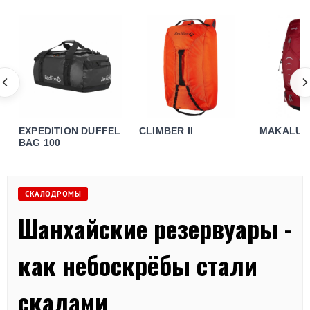
EXPEDITION DUFFEL
CLIMBER II
MAKALU 8
BAG 100
СКАЛОДРОМЫ
Шанхайские резервуары -
как небоскрёбы стали
скалами