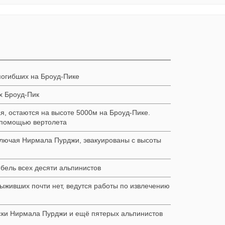
погибших на Броуд-Пике
х Броуд-Пик
я, остаются на высоте 5000м на Броуд-Пике.
 помощью вертолета
включая Нирмала Пурджи, эвакуированы с высоты
ибель всех десяти альпинистов
ыживших почти нет, ведутся работы по извлечению
ски Нирмала Пурджи и ещё пятерых альпинистов