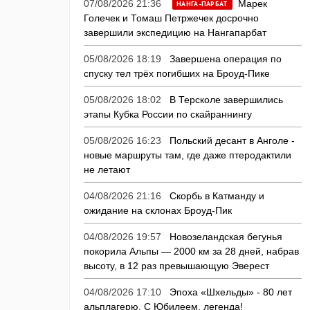
07/08/2026 21:36
Марек
НАНГА-ПАРБАТ
Голечек и Томаш Петржечек досрочно
завершили экспедицию на Нангапарбат
05/08/2026 18:19
Завершена операция по
спуску тел трёх погибших на Броуд-Пике
05/08/2026 18:02
В Терсколе завершились
этапы Кубка России по скайраннингу
05/08/2026 16:23
Польский десант в Анголе -
новые маршруты там, где даже птеродактили
не летают
04/08/2026 21:16
Скорбь в Катманду и
ожидание на склонах Броуд-Пик
04/08/2026 19:57
Новозеландская бегунья
покорила Альпы — 2000 км за 28 дней, набрав
высоту, в 12 раз превышающую Эверест
04/08/2026 17:10
Эпоха «Шхельды» - 80 лет
альплагерю. С Юбилеем, легенда!