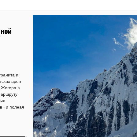
дной
гранита и
тских арен
 Жегера в
маршруту
ных
в» и полная