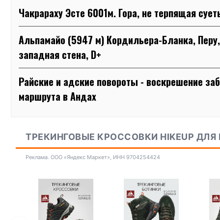
Чакрараху Эсте 6001м. Гора, не терпящая сует
Альпамайо (5947 м) Кордильера-Бланка, Перу,
западная стена, D+
Райские и адские повороты - воскрешение за
маршрута в Андах
ТРЕКИНГОВЫЕ КРОССОВКИ HIKEUP ДЛЯ
Реклама. ООО «Яндекс Маркет», ИНН 9704254424