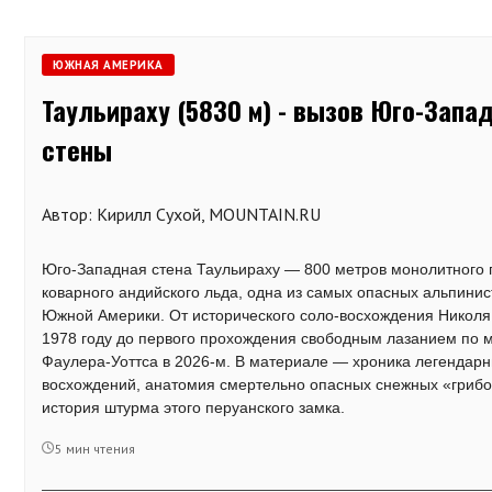
ЮЖНАЯ АМЕРИКА
Таульираху (5830 м) - вызов Юго-Запа
стены
Автор: Кирилл Сухой, MOUNTAIN.RU
Юго-Западная стена Таульираху — 800 метров монолитного 
коварного андийского льда, одна из самых опасных альпинис
Южной Америки. От исторического соло-восхождения Николя
1978 году до первого прохождения свободным лазанием по 
Фаулера-Уоттса в 2026-м. В материале — хроника легендар
восхождений, анатомия смертельно опасных снежных «грибо
история штурма этого перуанского замка.
5 мин чтения