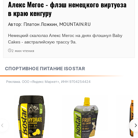
Алекс Мегос - флэш немецкого виртуоза
в краю кенгуру
Автор: Платон Ложкин, MOUNTAIN.RU
Немецкий скалолаз Алекс Мегос на днях флэшнул Baby
Cakes - австралийскую трассу 9а.
2 мин чтения
СПОРТИВНОЕ ПИТАНИЕ ISOSTAR
Реклама. ООО «Яндекс Маркет», ИНН 9704254424