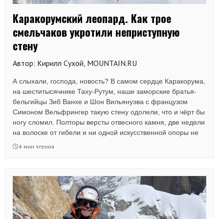
Каракорумский леопард. Как трое
смельчаков укротили неприступную
стену
Автор: Кирилл Сухой, MOUNTAIN.RU
А слыхали, господа, новость? В самом сердце Каракорума,
на шеститысячнике Таху-Рутум, наши заморские братья-
бельгийцы Зиб Ванхе и Шон Вильянуэва с французом
Симоном Вельфрингер такую стену одолели, что и чёрт бы
ногу сломил. Полторы версты отвесного камня, две недели
на волоске от гибели и ни одной искусственной опоры не
использовали — вот вам и вся арифметика!
4 мин чтения