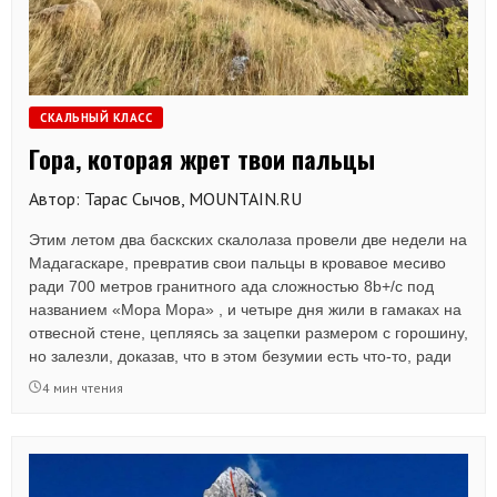
СКАЛЬНЫЙ КЛАСС
Гора, которая жрет твои пальцы
Автор: Тарас Сычов, MOUNTAIN.RU
Этим летом два баскских скалолаза провели две недели на
Мадагаскаре, превратив свои пальцы в кровавое месиво
ради 700 метров гранитного ада сложностью 8b+/c под
названием «Мора Мора» , и четыре дня жили в гамаках на
отвесной стене, цепляясь за зацепки размером с горошину,
но залезли, доказав, что в этом безумии есть что-то, ради
чего стоит терять кожу и спать под открытым небом на
4 мин чтения
высоте почти километра.