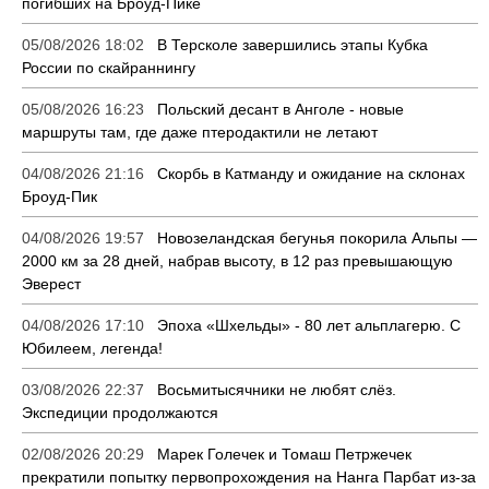
погибших на Броуд-Пике
05/08/2026 18:02
В Терсколе завершились этапы Кубка
России по скайраннингу
05/08/2026 16:23
Польский десант в Анголе - новые
маршруты там, где даже птеродактили не летают
04/08/2026 21:16
Скорбь в Катманду и ожидание на склонах
Броуд-Пик
04/08/2026 19:57
Новозеландская бегунья покорила Альпы —
2000 км за 28 дней, набрав высоту, в 12 раз превышающую
Эверест
04/08/2026 17:10
Эпоха «Шхельды» - 80 лет альплагерю. С
Юбилеем, легенда!
03/08/2026 22:37
Восьмитысячники не любят слёз.
Экспедиции продолжаются
02/08/2026 20:29
Марек Голечек и Томаш Петржечек
прекратили попытку первопрохождения на Нанга Парбат из-за