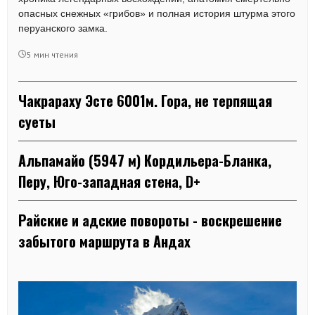
опасных снежных «грибов» и полная история штурма этого
перуанского замка.
5 мин чтения
Чакрараху Эсте 6001м. Гора, не терпящая
суеты
Альпамайо (5947 м) Кордильера-Бланка,
Перу, Юго-западная стена, D+
Райские и адские повороты - воскрешение
забытого маршрута в Андах