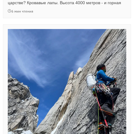
царстве? Кровавые лапы. Высота 4000 метров - и горная
болезнь. Голодные дни в лагере, где еды не хватает даже
6 мин чтения
людям. Но Онтор не сдаётся, он терпит, он ждёт... А потом
будет вертолёт, кружащий над ледником... Читайте новый
рассказ - реальную историю нашего постоянного автора.