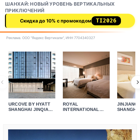
ШАНХАЙ: НОВЫЙ УРОВЕНЬ ВЕРТИКАЛЬНЫХ
ПРИКЛЮЧЕНИЙ
TI2026
Скидка до 10% с промокодом
Реклама. ООО "Яндекс Вертикали", ИНН 7704340327
URCOVE BY HYATT
ROYAL
JINJIANG 
SHANGHAI JINQIAO
INTERNATIONAL
SHANGHAI
CENTER
HOTEL SHANGHAI
LICHENG