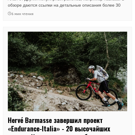
обзоре даются ссылки на детальные описания более 30
перевалов с акцентом на наиболее технически сложные - в
6 мин чтения
основном 3А, 3Б и 3Б*. Также автор делится историей
первопрохождений изрядного количества сложнейших
перевалов в Фанах.
Hervé Barmasse завершил проект
«Endurance-Italia» - 20 высочайших