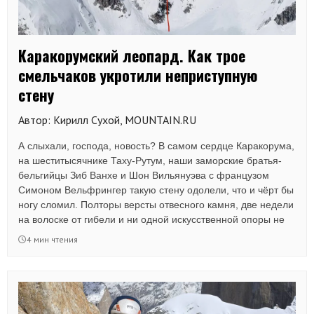
Каракорумский леопард. Как трое
смельчаков укротили неприступную
стену
Автор: Кирилл Сухой, MOUNTAIN.RU
А слыхали, господа, новость? В самом сердце Каракорума,
на шеститысячнике Таху-Рутум, наши заморские братья-
бельгийцы Зиб Ванхе и Шон Вильянуэва с французом
Симоном Вельфрингер такую стену одолели, что и чёрт бы
ногу сломил. Полторы версты отвесного камня, две недели
на волоске от гибели и ни одной искусственной опоры не
использовали — вот вам и вся арифметика!
4 мин чтения