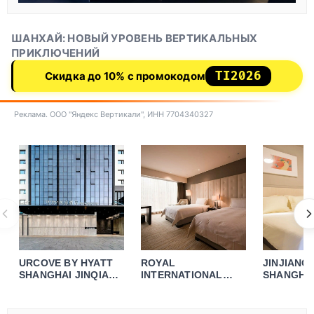
ШАНХАЙ: НОВЫЙ УРОВЕНЬ ВЕРТИКАЛЬНЫХ
ПРИКЛЮЧЕНИЙ
TI2026
Скидка до 10% с промокодом
Реклама. ООО "Яндекс Вертикали", ИНН 7704340327
URCOVE BY HYATT
ROYAL
JINJIANG 
SHANGHAI JINQIAO
INTERNATIONAL
SHANGHAI
CENTER
HOTEL SHANGHAI
LICHENG