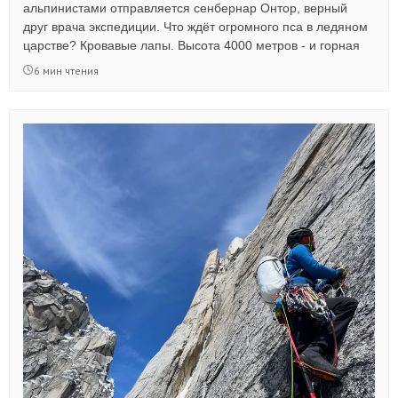
альпинистами отправляется сенбернар Онтор, верный
друг врача экспедиции. Что ждёт огромного пса в ледяном
царстве? Кровавые лапы. Высота 4000 метров - и горная
болезнь. Голодные дни в лагере, где еды не хватает даже
6 мин чтения
людям. Но Онтор не сдаётся, он терпит, он ждёт... А потом
будет вертолёт, кружащий над ледником... Читайте новый
рассказ - реальную историю нашего постоянного автора.