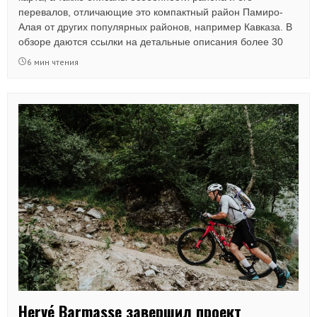
перевалов, отличающие это компактный район Памиро-
Алая от других популярных районов, например Кавказа. В
обзоре даются ссылки на детальные описания более 30
перевалов с акцентом на наиболее технически сложные - в
6 мин чтения
основном 3А, 3Б и 3Б*. Также автор делится историей
первопрохождений изрядного количества сложнейших
перевалов в Фанах.
Hervé Barmasse завершил проект