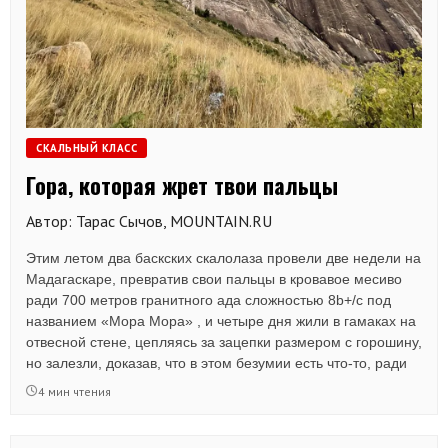
СКАЛЬНЫЙ КЛАСС
Гора, которая жрет твои пальцы
Автор: Тарас Сычов, MOUNTAIN.RU
Этим летом два баскских скалолаза провели две недели на
Мадагаскаре, превратив свои пальцы в кровавое месиво
ради 700 метров гранитного ада сложностью 8b+/c под
названием «Мора Мора» , и четыре дня жили в гамаках на
отвесной стене, цепляясь за зацепки размером с горошину,
но залезли, доказав, что в этом безумии есть что-то, ради
чего стоит терять кожу и спать под открытым небом на
4 мин чтения
высоте почти километра.