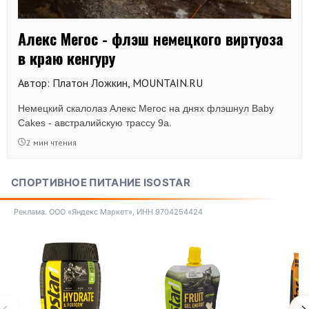
Алекс Мегос - флэш немецкого виртуоза
в краю кенгуру
Автор: Платон Ложкин, MOUNTAIN.RU
Немецкий скалолаз Алекс Мегос на днях флэшнул Baby
Cakes - австралийскую трассу 9а.
2 мин чтения
СПОРТИВНОЕ ПИТАНИЕ ISOSTAR
Реклама. ООО «Яндекс Маркет», ИНН 9704254424