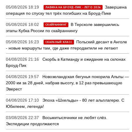
05/08/2026 18:19
Завершена
ЛАВИНА НА БРОУД-ПИК - ЛЕТО 2026
операция по спуску тел трёх погибших на Броуд-Пике
05/08/2026 18:02
В Терсколе завершились
СКАЙРАННИНГ
этапы Кубка России по скайраннингу
05/08/2026 16:23
Польский десант в Анголе
СКАЛЬНЫЙ КЛАСС
- новые маршруты там, где даже птеродактили не летают
04/08/2026 21:16
Скорбь в Катманду и ожидание на склонах
Броуд-Пик
04/08/2026 19:57
Новозеландская бегунья покорила Альпы —
2000 км за 28 дней, набрав высоту, в 12 раз превышающую
Эверест
04/08/2026 17:10
Эпоха «Шхельды» - 80 лет альплагерю. С
Юбилеем, легенда!
03/08/2026 22:37
Восьмитысячники не любят слёз.
Экспедиции продолжаются