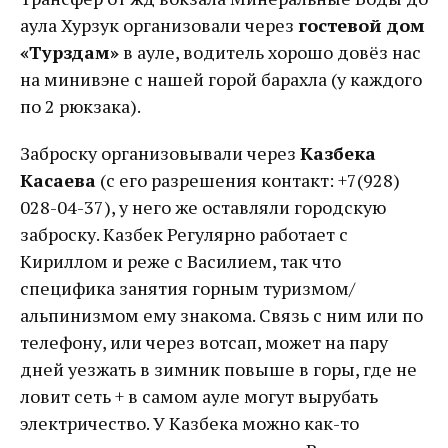
аула Хурзук организовали через
гостевой дом
«Турздам»
в ауле, водитель хорошо довёз нас
на минивэне с нашей горой барахла (у каждого
по 2 рюкзака).
Заброску организовывали через
Казбека
Касаева
(с его разрешения контакт: +7(928)
028-04-37), у него же оставляли городскую
заброску. Казбек Регулярно работает с
Кириллом и реже с Василием, так что
специфика занятия горным туризмом/
альпинизмом ему знакома. Связь с ним или по
телефону, или через вотсап, может на пару
дней уезжать в зимник повыше в горы, где не
ловит сеть + в самом ауле могут вырубать
электричество. У Казбека можно как-то