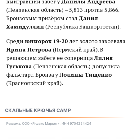
выигравший забег у
Данилы Андреева
(Пензенская область) – 5,813 против 5,866.
Бронзовым призёром стал
Данил
Хамидуллин
(Республика Башкортостан).
Среди
юниорок 19-20
лет золото завоевала
Ирина Петрова
(Пермский край). В
решающем забеге ее соперница
Лилия
Гуськова
(Пензенская область) допустила
фальстарт. Бронза у П
олины Тищенко
(Красноярский край).
СКАЛЬНЫЕ КРЮЧЬЯ CAMP
Реклама. ООО «Яндекс Маркет», ИНН 9704254424