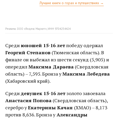
Лучшие книги о горах и путешествиях →
Реклама. ООО «Яндекс Маркет», ИНН 9704254424
Среди
юношей 15-16 лет
победу одержал
Георгий Степанов
(Тюменская область). В
финале он выбежал из шести секунд (5,905) и
опередил
Максима Дараева
(Свердловская
область) – 7,595. Бронза у
Максима Лебедева
(Хабаровский край).
Среди
девушек 15-16 лет
золото завоевала
Анастасия Попова
(Свердловская область),
серебро у
Екатерины Качан
(ХМАО) – 8,173
против 8,636. Бронза у
Александры