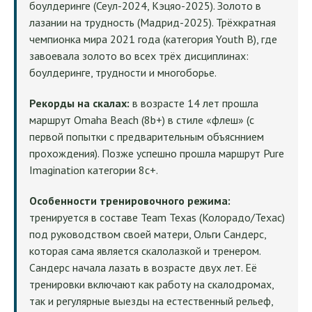
боулдеринге (Сеул-2024, Кэцяо-2025). Золото в
лазании на трудность (Мадрид-2025). Трёхкратная
чемпионка мира 2021 года (категория Youth B), где
завоевала золото во всех трёх дисциплинах:
боулдеринге, трудности и многоборье.
Рекорды на скалах:
в возрасте 14 лет прошла
маршрут Omaha Beach (8b+) в стиле «флеш» (с
первой попытки с предварительным объясннием
прохождения). Позже успешно прошла маршрут Pure
Imagination категории 8c+.
Особенности тренировочного режима:
тренируется в составе Team Texas (Колорадо/Техас)
под руководством своей матери, Ольги Сандерс,
которая сама является скалолазкой и тренером.
Сандерс начала лазать в возрасте двух лет. Её
тренировки включают как работу на скалодромах,
так и регулярные выезды на естественный рельеф,