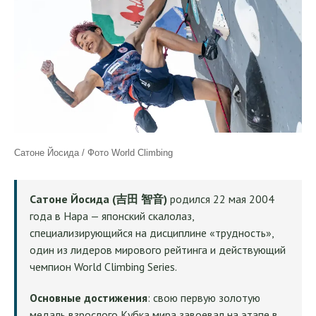
Сатоне Йосида / Фото World Climbing
Сатоне Йосида (吉田 智音)
родился 22 мая 2004
года в Нара — японский скалолаз,
специализирующийся на дисциплине «трудность»,
один из лидеров мирового рейтинга и действующий
чемпион World Climbing Series.
Основные достижения
: свою первую золотую
медаль взрослого Кубка мира завоевал на этапе в