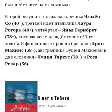
был действительно сложным».
Второй результат показала кореянка
Чхэхён
Со (40+)
, третьей идёт итальянка
Лаура
Рогора (40+)
, четвёртая —
Янья Гарнбрет
(38+),
которая всё ещё ждёт своего 50-го
золота. В финал также прошли британка
Эрин
Макнис (38+)
, австралийка Оушен Маккензи и
две словенки -
Луция Таркус (38+)
и
Роса
Рекар (36).
8 лет в Тибете
Петер Ауфшнайтер