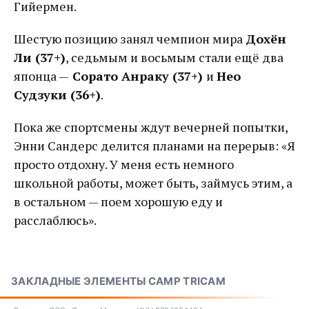
Гийермен.
Шестую позицию занял чемпион мира
Дохён
Ли (37+)
, седьмым и восьмым стали ещё два
японца —
Сорато Анраку (37+)
и
Нео
Судзуки (36+)
.
Пока же спортсмены ждут вечерней попытки,
Энни Сандерс делится планами на перерыв: «Я
просто отдохну. У меня есть немного
школьной работы, может быть, займусь этим, а
в остальном — поем хорошую еду и
расслаблюсь».
ЗАКЛАДНЫЕ ЭЛЕМЕНТЫ CAMP TRICAM