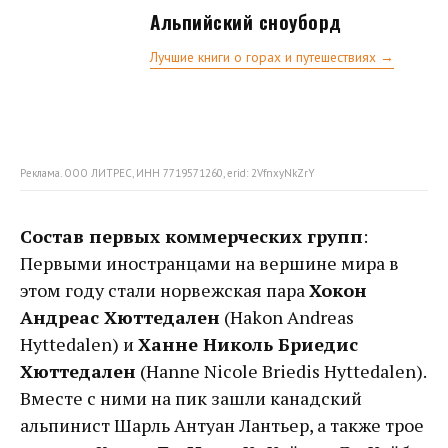
Альпийский сноуборд
Лучшие книги о горах и путешествиях →
Реклама. ООО ЛИТРЕС, ИНН 7719571260, erid: 2VfnxyNkZrY
Состав первых коммерческих групп
:
Первыми иностранцами на вершине мира в
этом году стали норвежская пара
Хокон
Андреас Хюттедален
(Hakon Andreas
Hyttedalen) и
Ханне Николь Бриедис
Хюттедален
(Hanne Nicole Briedis Hyttedalen).
Вместе с ними на пик зашли канадский
альпинист Шарль Антуан Лантьер, а также трое