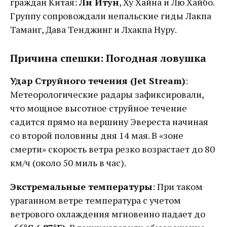
граждан Китая:
Ли Итун
, Ху Хайна и Лю Хайбо.
Группу сопровождали непальские гиды Лакпа
Таманг, Дава Тенджинг и Лхакпа Нуру.
Причина спешки: Погодная ловушка
Удар Струйного течения (Jet Stream)
:
Метеорологические радары зафиксировали,
что мощное высотное струйное течение
садится прямо на вершину Эвереста начиная
со второй половины дня 14 мая. В «зоне
смерти» скорость ветра резко возрастает до 80
км/ч (около 50 миль в час).
Экстремальные температуры
: При таком
ураганном ветре температура с учетом
ветрового охлаждения мгновенно падает до