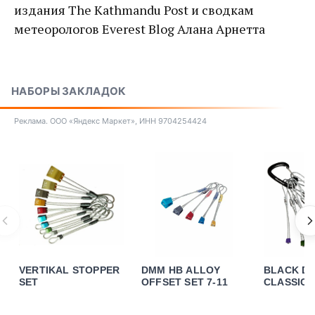
издания The Kathmandu Post и сводкам
метеорологов Everest Blog Алана Арнетта
НАБОРЫ ЗАКЛАДОК
Реклама. ООО «Яндекс Маркет», ИНН 9704254424
VERTIKAL STOPPER
DMM HB ALLOY
BLACK D
SET
OFFSET SET 7-11
CLASSIC 
SET 5-11