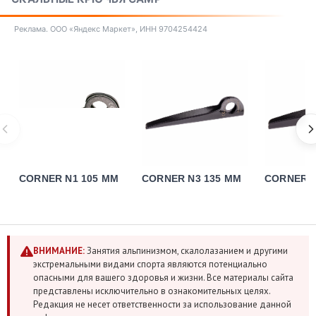
Реклама. ООО «Яндекс Маркет», ИНН 9704254424
CORNER N1 105 MM
CORNER N3 135 MM
CORNER N
ВНИМАНИЕ:
Занятия альпинизмом, скалолазанием и другими
экстремальными видами спорта являются потенциально
опасными для вашего здоровья и жизни. Все материалы сайта
представлены исключительно в ознакомительных целях.
Редакция не несет ответственности за использование данной