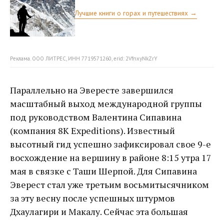
Лучшие книги о горах и путешествиях →
Реклама. ООО ЛИТРЕС, ИНН 7719571260, erid: 2VfnxyNkZrY
Параллельно на Эвересте завершился
масштабный выход международной группы
под руководством Валентина Сипавина
(компания 8K Expeditions). Известный
высотный гид успешно зафиксировал свое 9-е
восхождение на вершину в районе 8:15 утра 17
мая в связке с Таши Шерпой. Для Сипавина
Эверест стал уже третьим восьмитысячником
за эту весну после успешных штурмов
Дхаулагири и Макалу. Сейчас эта большая