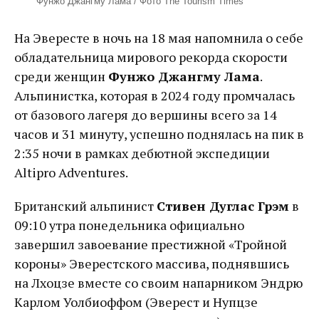
Фунжо Джангму Лама / Фото The Tourism Times
На Эвересте в ночь на 18 мая напомнила о себе
обладательница мирового рекорда скорости
среди женщин
Фунжо Джангму Лама
.
Альпинистка, которая в 2024 году промчалась
от базового лагеря до вершины всего за 14
часов и 31 минуту, успешно поднялась на пик в
2:35 ночи в рамках дебютной экспедиции
Altipro Adventures.
Британский альпинист
Стивен Дуглас Грэм
в
09:10 утра понедельника официально
завершил завоевание престижной «Тройной
короны» Эверестского массива, поднявшись
на Лхоцзе вместе со своим напарником Эндрю
Карлом Уолбиоффом (Эверест и Нупцзе