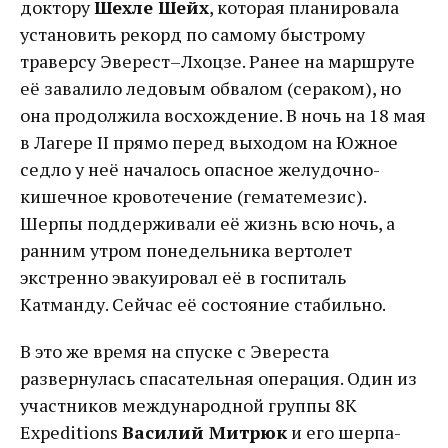
доктору
Шехле Шейх
, которая планировала
установить рекорд по самому быстрому
траверсу Эверест–Лхоцзе. Ранее на маршруте
её завалило ледовым обвалом (сераком), но
она продолжила восхождение. В ночь на 18 мая
в Лагере II прямо перед выходом на Южное
седло у неё началось опасное желудочно-
кишечное кровотечение (гематемезис).
Шерпы поддерживали её жизнь всю ночь, а
ранним утром понедельника вертолет
экстренно эвакуировал её в госпиталь
Катманду. Сейчас её состояние стабильно.
В это же время на спуске с Эвереста
развернулась спасательная операция. Один из
участников международной группы 8K
Expeditions
Василий Митрюк
и его шерпа-