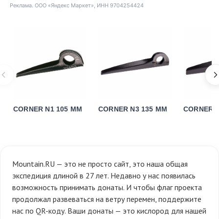
Реклама. ООО «Яндекс Маркет», ИНН 9704254424
CORNER N1 105 MM
CORNER N3 135 MM
CORNER N
Mountain.RU — это не просто сайт, это наша общая
экспедиция длиной в 27 лет. Недавно у нас появилась
возможность принимать донаты. И чтобы флаг проекта
продолжал развеваться на ветру перемен, поддержите
нас по QR-коду. Ваши донаты — это кислород для нашей