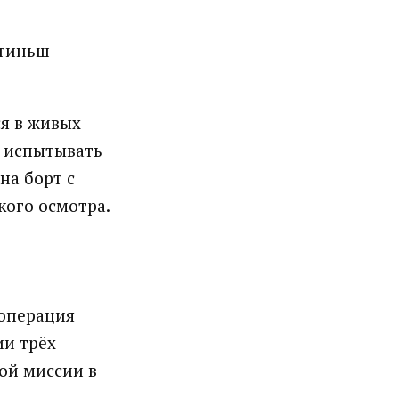
ртиньш
ся в живых
л испытывать
на борт с
кого осмотра.
 операция
ии трёх
ой миссии в