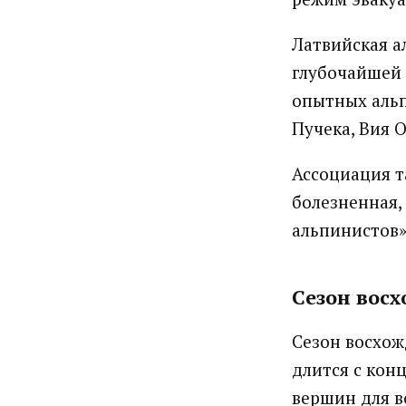
Латвийская а
глубочайшей 
опытных альп
Пучека, Вия О
Ассоциация т
болезненная,
альпинистов»
Сезон вос
Сезон восхож
длится с кон
вершин для в