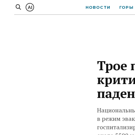
AI
НОВОСТИ
ГОРЫ
Трое 
крити
паден
Национальны
в режим эвак
госпитализир