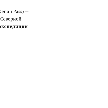
enali Pass) —
 Северной
экспедиции