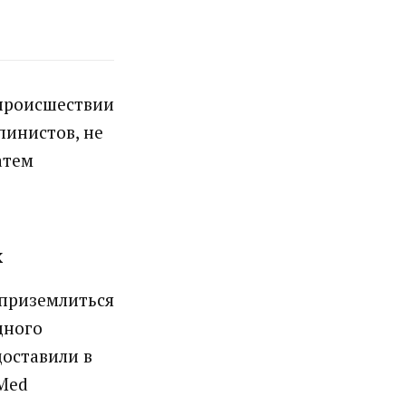
 происшествии
пинистов, не
атем
х
 приземлиться
дного
доставили в
eMed