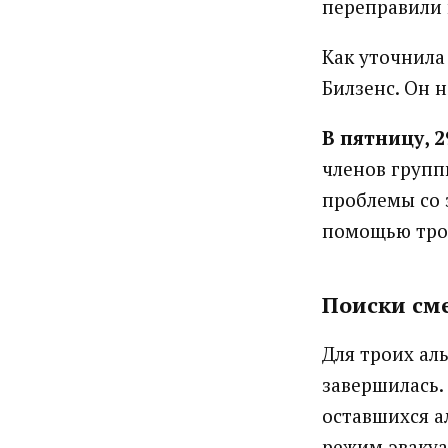
переправили 
Как уточнила
Билзенс. Он 
В пятницу, 2
членов групп
проблемы со 
помощью трос
Поиски см
Для троих ал
завершилась.
оставшихся а
режим эвакуа