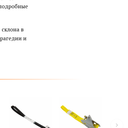
 подробные
 склона в
трагедии и