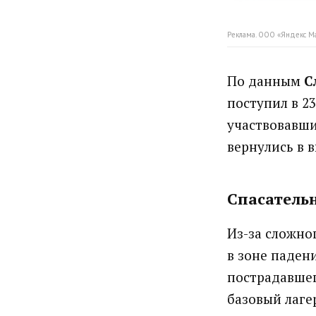
Реклама. ООО «Яндекс М
По данным
С
поступил в 2
участвовавши
вернулись в 
Спасательн
Из-за сложно
в зоне паден
пострадавшег
базовый лаге