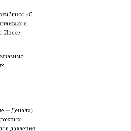
огибших: «С
антливых и
: Инесе
выразимо
их
е — Денали)
 сложных
дов давления