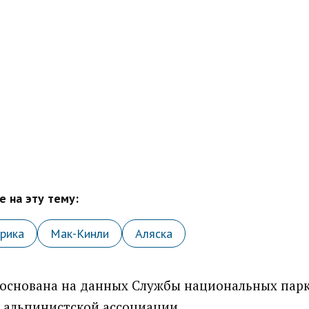
 на эту тему:
рика
Мак-Кинли
Аляска
основана на данных Службы национальных парк
 альпинистской ассоциации.