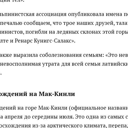
льпинистская ассоциация опубликовала имена п
печалью сообщаем, что трое наших друзей, тал
инистов, погибли на ледяных склонах этой горы
лте и Ренарс Кунигс-Салакс».
акже выразила соболезнования семьям: «Это не
 невосполнимая утрата для всей семьи латвийск
.
хождений на Мак-Кинли
дений на горе Мак-Кинли (официальное названи
ца апреля до середины июля. Это одна из самых
осхождения из-за арктического климата, перепа