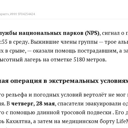
аркет», ИНН 9704254424
лужбы национальных парков (NPS)
, сигнал о
3:55 в среду. Выжившие члены группы — трое аль
х в срыве, — оказали помощь пострадавшим, а з
высотный лагерь на отметке 5180 метров.
ая операция в экстремальных условия
го рельефа и погодных условий вертолёт не мог
ия. В
четверг, 28 мая
, спасатели эвакуировали о
о с помощью длинной тросовой подвески . Его 
рь Кахилтна, а затем на медицинском борту Lif