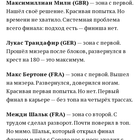
Максимиллиан Милн (GBR)
— зона с первой.
Нашёл своё решение. Красивая попытка. Но
времени не хватило. Системная проблема
всего финала: подход есть — финиша нет.
Лукас Трандафир (GER)
— зона с первой.
Прошёл мизера после блоков, развернулся в
крест на 180 — это максимум.
Макс Бертоне (FRA)
— зона с первой. Вышел
на мизера. Развернулся, доверился ногам.
Красивая первая попытка. Но нет. Первый
финал в карьере — без топа на четырёх трассах.
Межди Шальк (FRA)
— зона со второй. С
трудом сделал разворот. Почти поверил в топ.
Но мимо. Шальк, который открыл финал
флэшем и шёл с Сорато нос к носу, уходит с