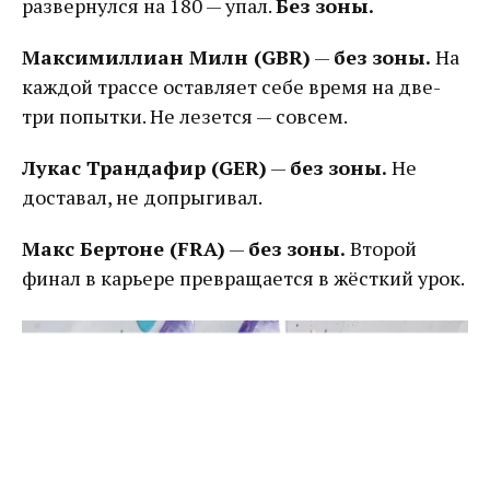
развернулся на 180 — упал.
Без зоны.
Максимиллиан Милн (GBR)
—
без зоны.
На
каждой трассе оставляет себе время на две-
три попытки. Не лезется — совсем.
Лукас Трандафир (GER)
—
без зоны.
Не
доставал, не допрыгивал.
Макс Бертоне (FRA)
—
без зоны.
Второй
финал в карьере превращается в жёсткий урок.