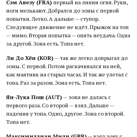
Сэм Авезу (FRA)
первый на линии огня. Руки,
ноги мелькают. Добрался до зоны с первой
попытки. Легко. А дальше — ступор.
Следующее движение не идёт. Прыжок на топ
— мимо. Вторая попытка — опять неудача. Одна
за другой. Зона есть. Топа нет.
Ли До Хён (KOR)
— так же легко допрыгал до
зоны. С первой. Потом раскачивался на ней,
как маятник на старых часах. И так же улетал с
топа. Раз за разом. Зона есть. Топа нет.
Ян-Лука Пош (AUT)
— зона не далась с
первого раза. Со второй — взял. Дальше —
падения у топа. Одно, другое. Зона со второй.
Топа нет.
Максимиллиан Милн (GBR)
— взял зону с