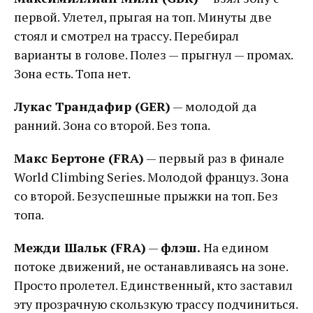
первой. Улетел, прыгая на топ. Минуты две
стоял и смотрел на трассу. Перебирал
варианты в голове. Полез — прыгнул — промах.
Зона есть. Топа нет.
Лукас Трандафир (GER)
— молодой да
ранний. Зона со второй. Без топа.
Макс Бертоне (FRA)
— первый раз в финале
World Climbing Series. Молодой француз. Зона
со второй. Безуспешные прыжки на топ. Без
топа.
Межди Шальк (FRA)
—
флэш.
На едином
потоке движений, не останавливаясь на зоне.
Просто пролетел. Единственный, кто заставил
эту прозрачную скользкую трассу подчиниться.