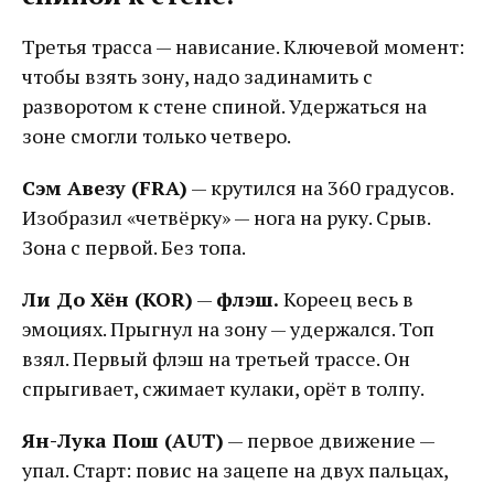
Третья трасса — нависание. Ключевой момент:
чтобы взять зону, надо задинамить с
разворотом к стене спиной. Удержаться на
зоне смогли только четверо.
Сэм Авезу (FRA)
— крутился на 360 градусов.
Изобразил «четвёрку» — нога на руку. Срыв.
Зона с первой. Без топа.
Ли До Хён (KOR)
—
флэш.
Кореец весь в
эмоциях. Прыгнул на зону — удержался. Топ
взял. Первый флэш на третьей трассе. Он
спрыгивает, сжимает кулаки, орёт в толпу.
Ян-Лука Пош (AUT)
— первое движение —
упал. Старт: повис на зацепе на двух пальцах,