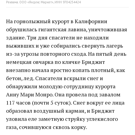
Реклама. ООО «Яндекс Маркет», ИНН 9704254424
На горнолыжный курорт в Калифорнии
обрушилась гигантская лавина, уничтожившая
здание. Три дня спасатели не находили
выживших и уже собирались свернуть лагерь
из-за угрозы повторного схода. На пятый день
немецкая овчарка по кличке Бриджит
внезапно начала яростно копать плотный, как
бетон, лед. Спасатели вскрыли снег и
обнаружили молодую сотрудницу курорта
Анну Мари Монро. Она провела под завалом
117 часов (почти 5 суток). Снег вокруг ее лица
образовал воздушный карман, и Бриджит
уловила еле заметную струйку углекислого
газа, сочившуюся сквозь корку.