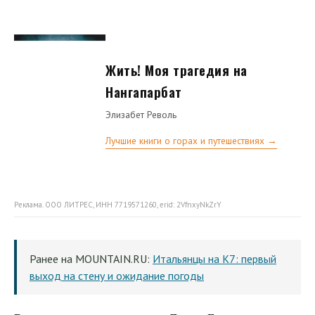
Жить! Моя трагедия на
Нангапарбат
Элизабет Револь
Лучшие книги о горах и путешествиях →
Реклама. ООО ЛИТРЕС, ИНН 7719571260, erid: 2VfnxyNkZrY
Ранее на MOUNTAIN.RU:
Итальянцы на К7: первый
выход на стену и ожидание погоды