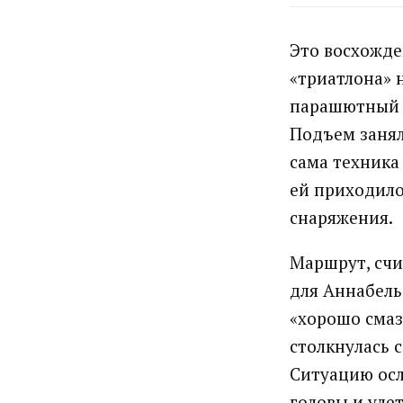
Это восхожде
«триатлона» 
парашютный с
Подъем занял
сама техника
ей приходило
снаряжения.
Маршрут, счи
для Аннабель
«хорошо смаз
столкнулась 
Ситуацию осл
головы и уле