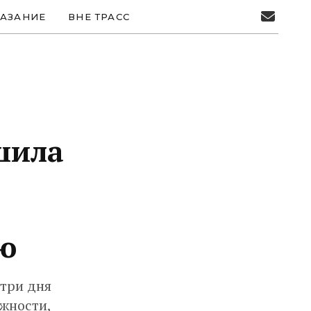
АЗАНИЕ
ВНЕ ТРАСС
шила
рю
 три дня
жности,