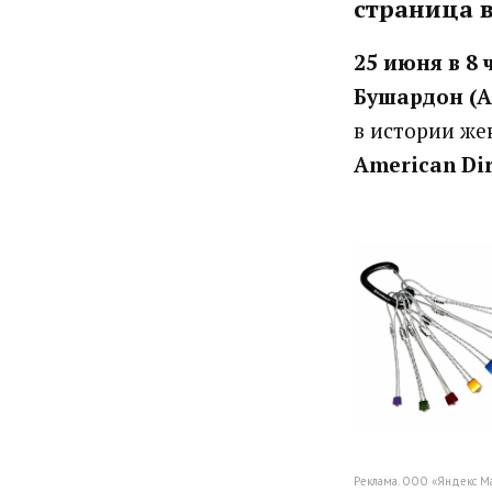
страница в
25 июня в 8 
Бушардон (A
в истории же
American Di
Реклама. ООО «Яндекс М