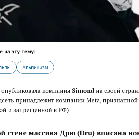
 на эту тему:
льпы
Альпинизм
опубликовала компания
Simond
на своей стран
оцсеть принадлежит компании Meta, признанной
ой и запрещенной в РФ)
й стене массива Дрю (Dru) вписана но