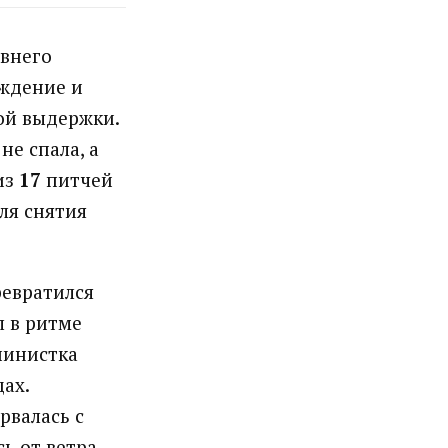
авнего
ождение и
ой выдержки.
не спала, а
из
17
питчей
ля снятия
ревратился
л в ритме
пинистка
ах.
рвалась с
ь от ветра