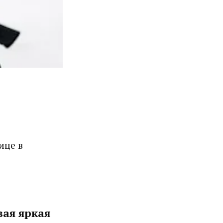
ице в
вая яркая