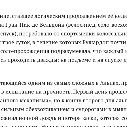
ние, ставшее логическим продолжением её нед
на Гран-Пик-де-Бельдонн (велосипед, соло-восх
пуск), потребовало от спортсменки колоссальн
 трое суток, в течение которых Бушардон почти 
 соло-прохождения подразумевала, что каждый 
сь проходить дважды: на подъеме и на спуске д
тающийся одним из самых сложных в Альпах, п
 в испытание на прочность. Первый день проше
анного механизма», но к концу второго дня аль
с сильным обезвоживанием и судорогами в мышц
ожнил ночной дождь и потеря каски, которая со
тела в пропасть. Ночевать приходилось укрывшис