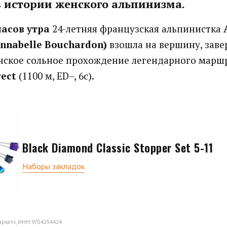
 истории женского альпинизма.
часов утра
24-летняя французская альпинистка
nnabelle Bouchardon)
взошла на вершину, заве
нское сольное прохождение легендарного марш
rect
(1100 м, ED–, 6c).
Black Diamond Classic Stopper Set 5-11
Наборы закладок
аркет», ИНН 9704254424