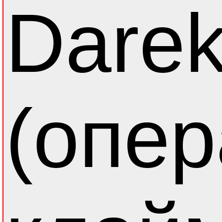
Darek
(опер