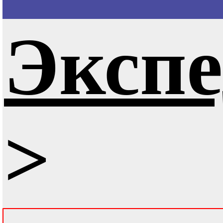
Эксп
>