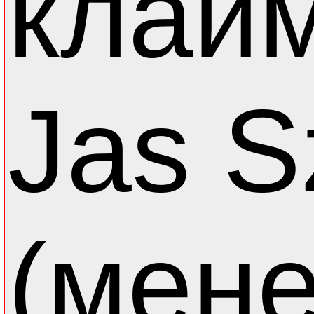
клай
Jas S
(мен