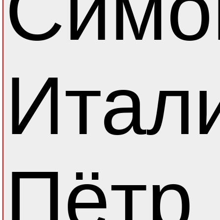
Симо
Итал
Пётр