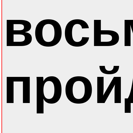
вось
прой