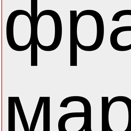
фра
мар