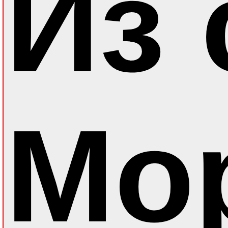
Из
Мо