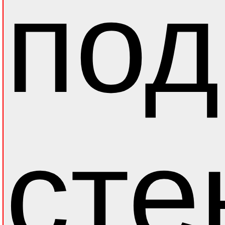
под
сте