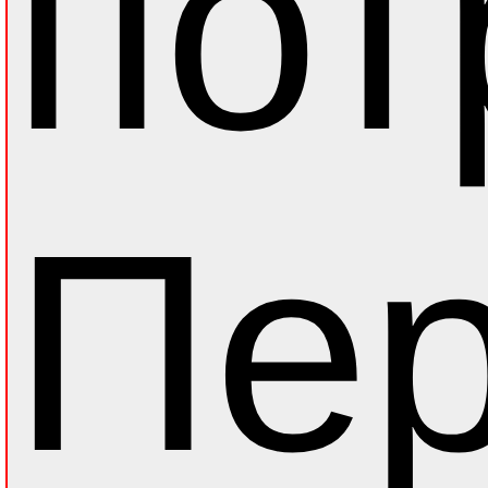
пот
Пер