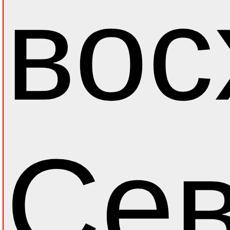
вос
Сев