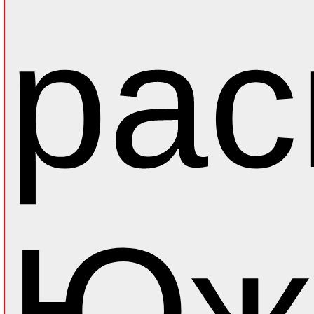
рас
Южн