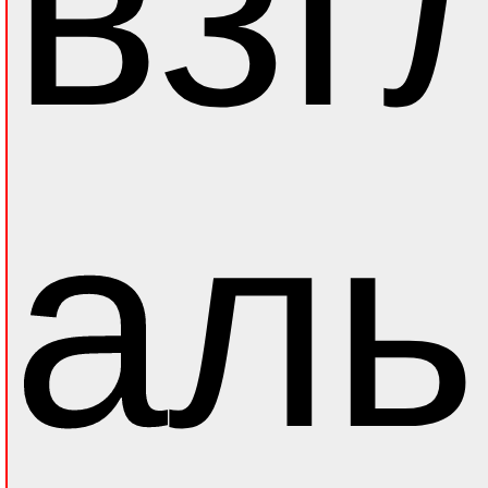
взг
аль