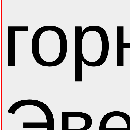
гор
Эве