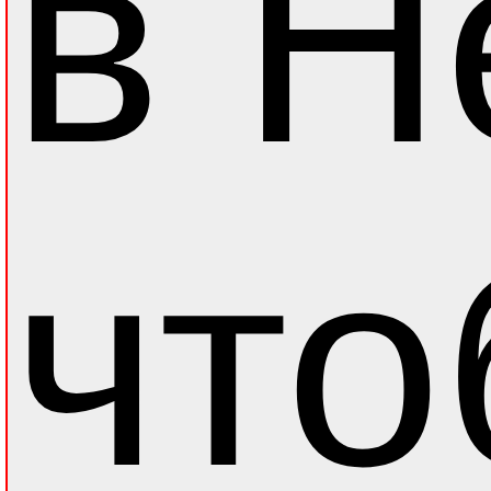
в Н
что