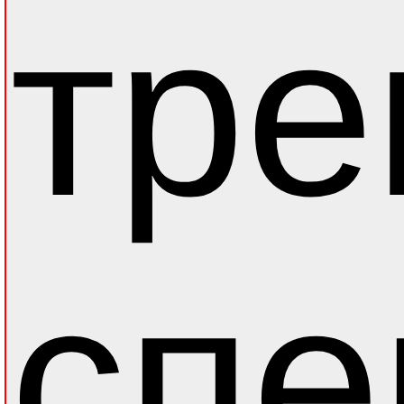
тре
спе