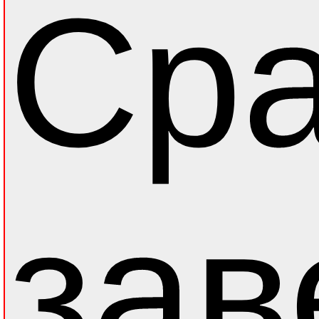
Сра
зав