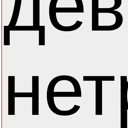
дев
нет