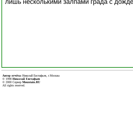
лишь несколькими залпами града с дожд
Автор отчёта:
Николай Евстафьев, г.Москва
© 1998
Николай Евстафьев
© 2000 Сервер
Mountain.RU
All rights reserved.