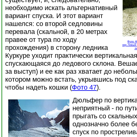
необходимо искать альтернативный
вариант спуска. И этот вариант
нашелся: со второй седловины
перевала (скальной, в 20 метрах
правее от тура по ходу
Фото 4
пер.Левый 
прохождения) в сторону ледника
л
Куркуре уходит практически вертикальная
спускающаяся до ледового склона. Вешае
за выступ) и ее как раз хватает до небо
котором можно встать, укрывшись под ск
чтобы надеть кошки (
Фото 47
).
Дюльфер по вертика
неприятный - по пут
прыгать со скальных
однозначно более б
спуск по прострели