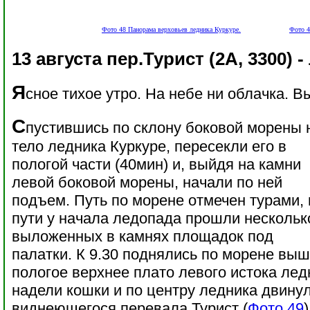
Фото 48 Панорама верховьев ледника Куркуре.
Фото 4
13 августа пер.Турист (2А, 3300) 
Я
сное тихое утро. На небе ни облачка. В
С
пустившись по склону боковой морены 
тело ледника Куркуре, пересекли его в
пологой части (40мин) и, выйдя на камни
левой боковой морены, начали по ней
подъем. Путь по морене отмечен турами, 
пути у начала ледопада прошли нескольк
выложенных в камнях площадок под
палатки. К 9.30 поднялись по морене вы
пологое верхнее плато левого истока лед
надели кошки и по центру ледника двину
виднеющегося перевала Турист (
Фото 49