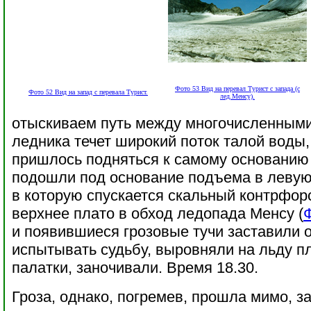
Фото 53 Вид на перевал Турист с запада (с
Фото 52 Вид на запад с перевала Турист.
лед.Менсу).
отыскиваем путь между многочисленными
ледника течет широкий поток талой воды,
пришлось подняться к самому основанию 
подошли под основание подъема в левую
в которую спускается скальный контрфорс
верхнее плато в обход ледопада Менсу (
и появившиеся грозовые тучи заставили 
испытывать судьбу, выровняли на льду п
палатки, заночивали. Время 18.30.
Гроза, однако, погремев, прошла мимо, з