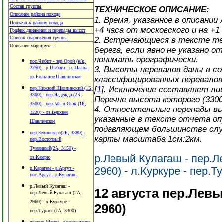
Состав группы
ТЕХНИЧЕСКОЕ ОПИСАНИЕ:
Описание района похода
1. Время, указанное в описани
Подъезд к району похода
+4 часа от московского и на +1
График движения и перепады высот
Список снаряжения группы
2. Встречающиеся в тексте те
Описание маршрута:
берега, если явно не указано 
понимать орографически.
пос.Чибит - пер.Орой (н/к,
2250) - р.Шабага - р.Шавла -
3. Высоты перевалов даны в с
оз.Большое Шавлинское
классифицированных перевало
[
1
]. Исключение составляет ли
пер.Нижний Шавлинский (1Б,
3300) - пер.Надежда (2Б,
Перечне высота которого (3300
3500) - пер.Абыл-Оюк (1Б,
4. Относительные перепады выс
3220) - оз.Верхнее
указанные в тексте отчета оп
Шавлинское
подавляющем большинстве случ
пер.Зелинского(2Б, 3380) -
карты масштаба 1см:2км.
пер.Восточный
Туманный(2А, 3150) -
р.Левый Кулагаш - пер.Л
оз.Камрю
2960) - л.Куркуре - пер.Т
р.Карагем - р.Аргут -
пос.Аргут - р.Кулагаш
р.Левый Кулагаш -
12 августа пер.Левы
пер.Левый Кулагаш (2А,
2960) - л.Куркуре -
2960)
пер.Турист (2А, 3300)
ледник Менсу - восхождение