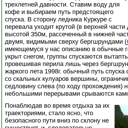
трехлетней давности. Ставим воду для
кофе и выбираем путь предстоящего
спуска. В сторону ледника Куркуре с
перевала уходит крутой (в верхней части
высотой 350м, рассеченный в нижней час
двумя, видимыми сверху бергшрундами (
имеющемуся у нас описанию в обычные 
укрыт снегом, группы спускаются вытапты
провешивая перила лишь через бергшрун
жаркого лета 1998г. обычный путь спуска
со скальных кулуаров вершины, огранич
седловину слева (по ходу прохождения) н
небольшими перерывами срываются кам
Понаблюдав во время отдыха за их
траекториями, стало ясно, что
безопасного пути вниз по склону не
существует, и, следовательно,