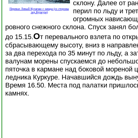
склону. Далее от р
Перевал Левый Кулагаш с запада (со стороны
перил по льду и тре
лед.Куркуре)
огромных нависающ
ровного снежного склона. Спуск занял бол
О
до 15.15.
т перевального взлета по откр
сбрасывающему высоту, вниз в направлен
за два перехода по 35 минут по льду, а 
валунам морены спускаемся до небольшо
пяточка в кармане над боковой мореной 
ледника Куркуре. Начавшийся дождь вын
Время 16.50. Места под палатки пришлос
камнях.