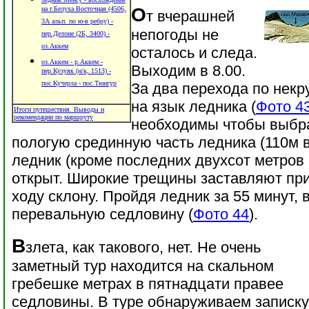
О
на г.Белуха Восточная (4506,
т вчерашней
3А альп. по ю-в ребру) -
непогоды не
пер.Делоне (2Б, 3400) -
оз.Аккем
осталось и следа.
оз.Аккем - р.Аккем -
Выходим в 8.00.
пер.Кузуяк (н/к, 1513) -
пос.Кучерла - пос.Тюнгур
За два перехода по нек
на язык ледника (
Фото 4
Итоги путешествия. Выводы и
рекомендации по маршруту
необходимы чтобы выбра
пологую срединную часть ледника (110м в
ледник (кроме последних двухсот метров
открыт. Широкие трещины заставляют пр
ходу склону. Пройдя ледник за 55 минут, 
перевальную седловину (
Фото 44
).
В
злета, как такового, нет. Не очень
заметный тур находится на скальном
гребешке метрах в пятнадцати правее
седловины. В туре обнаруживаем записку