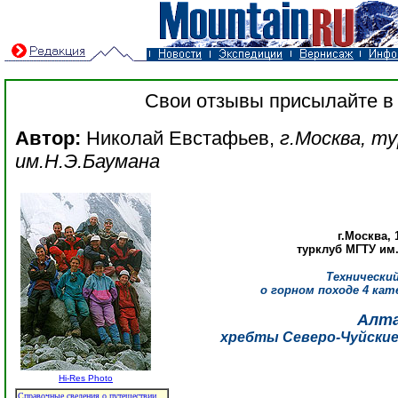
Свои отзывы присылайте 
Автор:
Николай Евстафьев,
г.Москва, т
им.Н.Э.Баумана
г.Москва, 1
турклуб МГТУ им
Технически
о горном походе 4 ка
Алт
хребты Северо-Чуйские
Hi-Res Photo
Справочные сведения о путешествии