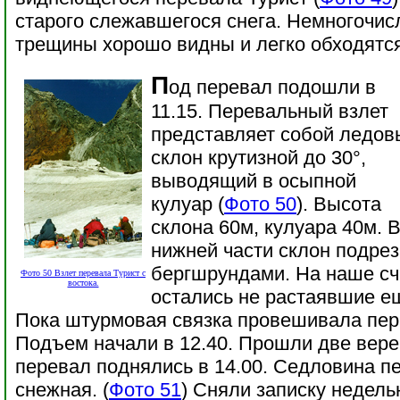
старого слежавшегося снега. Немногочи
трещины хорошо видны и легко обходятс
П
од перевал подошли в
11.15. Перевальный взлет
представляет собой ледов
склон крутизной до 30°,
выводящий в осыпной
кулуар (
Фото 50
). Высота
склона 60м, кулуара 40м. 
нижней части склон подре
бергшрундами. На наше сча
Фото 50 Взлет перевала Турист с
востока.
остались не растаявшие е
Пока штурмовая связка провешивала пер
Подъем начали в 12.40. Прошли две вере
перевал поднялись в 14.00. Седловина п
снежная. (
Фото 51
) Сняли записку недель