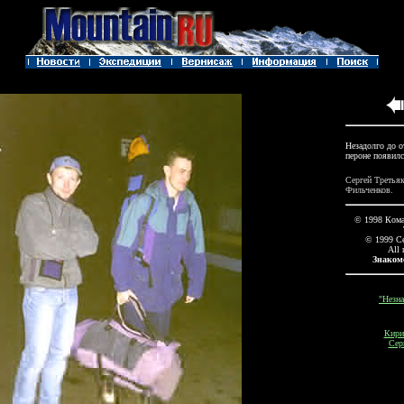
Незадолго до о
пероне появил
Сергей Третья
Фильченков.
© 1998 Кома
© 1999 С
All 
Знаком
"Незн
Кири
Сер