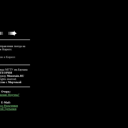
тправления поезда на
ся Кирилл.
ков и Кирилл
нда МГТУ им.Баумана
ТЕОРИЯ
ервер
Mountain.RU
rights reserved.
ство с Морчекой
Очерк:
акомая Морчека"
E-Mail:
лл Фильченков
гей Третьяков