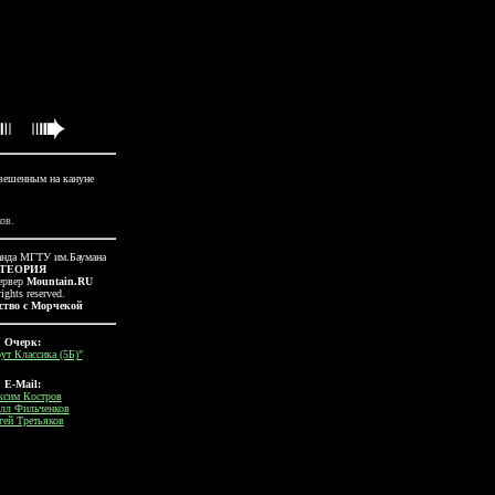
вешенным на кануне
ов.
нда МГТУ им.Баумана
ТЕОРИЯ
ервер
Mountain.RU
rights reserved.
ство с Морчекой
Очерк:
т Классика (5Б)"
E-Mail:
сим Костров
лл Фильченков
гей Третьяков