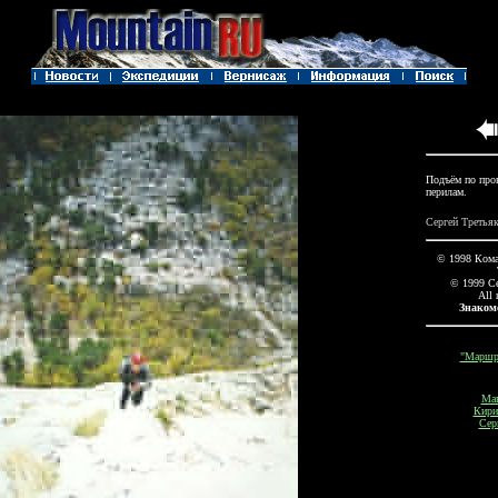
Подъём по про
перилам.
Сергей Третьяк
© 1998 Кома
© 1999 С
All 
Знаком
"Маршру
Мак
Кири
Сер