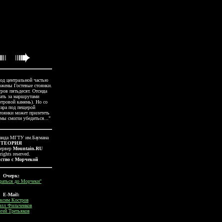
 под центральной частью
ожены Гостевые стоянки.
тров пятьдесят. Отсюда
ать за маршрутами
тровой камень). Но со
уара под пещерой
тоянки может прилететь
 мы смогли убедиться..."
анда МГТУ им.Баумана
ТЕОРИЯ
ервер
Mountain.RU
rights reserved.
ство с Морчекой
Очерк:
раться до Морчеки"
E-Mail:
ксим Костров
лл Фильченков
гей Третьяков