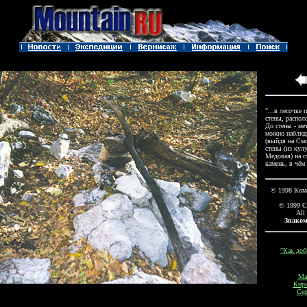
"...в лесочке
стены, распол
До стены - ме
можно наблюд
(выйдя на Смо
стены (из кул
Медовая) на с
камень, в чём
© 1998 Ком
© 1999 С
All 
Знаком
"Как доб
Ма
Кири
Сер