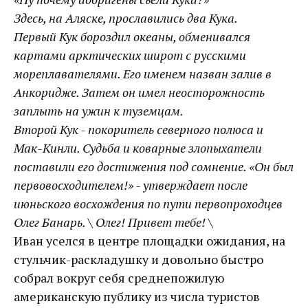
Здесь, на Аляске, прославились два Кука.
Первый Кук бороздил океаны, обменивался
картами арктических широт с русскими
мореплавателями. Его именем назван залив в
Анкоридже. Затем он имел неосторожность
заплыть на ужин к туземцам.
Второй Кук - покоритель северного полюса и
Мак-Кинли. Судьба и коварные злопыхатели
поставили его достижения под сомнение. «Он был
первовосходителем!» - утверждает после
июньского восхождения по пути первопроходцев
Олег Банарь. \ Олег! Привет тебе! \
Иван уселся в центре площадки ожидания, на
стульчик-раскладушку и довольно быстро
собрал вокруг себя среднепожилую
американскую публику из числа туристов