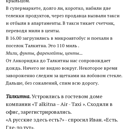
крыльцом.
В супермаркете, долго ли, коротко, набили две
тележки продуктов, через продавца вызвали такси
и отбыли в апартаменты. В такси тикает счетчик,
переводя мили в центы.
В 16.00 загрузились в микроавтобус и поехали в
поселок Талкитна. Это 110 миль .
Мили, фунты, фаренгейты, центы...
От Анкориджа до Талкитны нас сопровождает
дождь. Ничего не видно вокруг. Некоторое время
завороженно следим за щетками на лобовом стекле.
Дальше, без сожалений, спим всю дорогу.
Талкитна.
Устроились в гостевом доме
компании «T alkitna – Air - Taxi ». Сходили в
офис, зарегистрировались.
«А русские здесь есть?» - спросил Иван. «Есть.
Где-то тут».