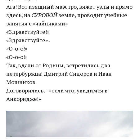
Ага! Вот изящный маэстро, вяжет узлы и прямо
здесь, на
СУРОВОЙ
земле, проводит учебные
занятия с «чайниками»
«Здравствуйте!»
«Здравствуйте» .
«О-о-о!»
«О-о-о!»
Так, вдали от Родины, встретились два
петербуржца! Дмитрий Сидоров и Иван
Мошников.
Договорились: - «если что, увидимся в
Анкоридже!»