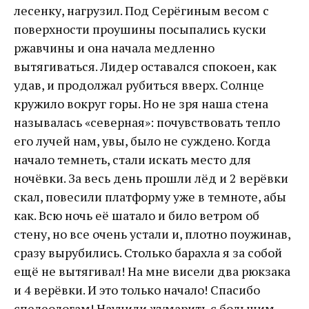
лесенку, нагрузил. Под Серёгиным весом с
поверхности проушины посыпались куски
ржавчины и она начала медленно
вытягиваться. Лидер оставался спокоен, как
удав, и продолжал рубиться вверх. Солнце
кружило вокруг горы. Но не зря наша стена
называлась «северная»: почувствовать тепло
его лучей нам, увы, было не суждено. Когда
начало темнеть, стали искать место для
ночёвки. За весь день прошли лёд и 2 верёвки
скал, повесили платформу уже в темноте, абы
как. Всю ночь её шатало и било ветром об
стену, но все очень устали и, плотно поужинав,
сразу вырубились. Столько барахла я за собой
ещё не вытягивал! На мне висели два рюкзака
и 4 верёвки. И это только начало! Спасибо
спелеологам! Научили жумарить с большим