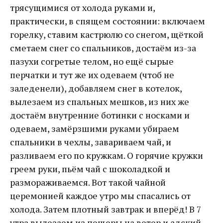
трясущимися от холода руками и,
практически, в спящем состоянии: включаем
горелку, ставим кастрюлю со снегом, щёткой
сметаем снег со спальников, достаём из-за
пазухи согретые телом, но ещё сырые
перчатки и тут же их одеваем (чтоб не
заледенели), добавляем снег в котелок,
вылезаем из спальных мешков, из них же
достаём внутренние ботинки с носками и
одеваем, замёрзшими руками убираем
спальники в чехлы, завариваем чай, и
разливаем его по кружкам. О горячие кружки
греем руки, пьём чай с шоколадкой и
размораживаемся. Вот такой чайной
церемонией каждое утро мы спасались от
холода. Затем плотный завтрак и вперёд! В 7
утра вылезаем из пещеры на ветер и адский