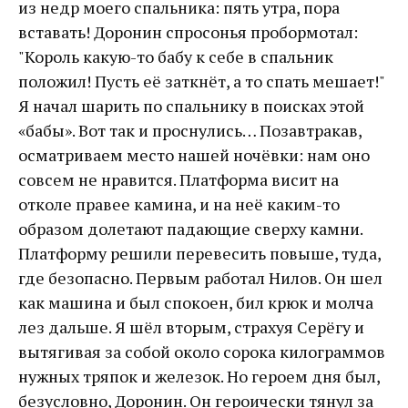
из недр моего спальника: пять утра, пора
вставать! Доронин спросонья пробормотал:
"Король какую-то бабу к себе в спальник
положил! Пусть её заткнёт, а то спать мешает!"
Я начал шарить по спальнику в поисках этой
«бабы». Вот так и проснулись… Позавтракав,
осматриваем место нашей ночёвки: нам оно
совсем не нравится. Платформа висит на
отколе правее камина, и на неё каким-то
образом долетают падающие сверху камни.
Платформу решили перевесить повыше, туда,
где безопасно. Первым работал Нилов. Он шел
как машина и был спокоен, бил крюк и молча
лез дальше. Я шёл вторым, страхуя Серёгу и
вытягивая за собой около сорока килограммов
нужных тряпок и железок. Но героем дня был,
безусловно, Доронин. Он героически тянул за