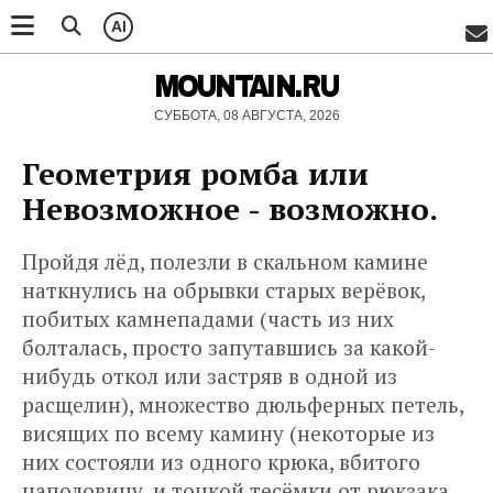
AI
MOUNTAIN.RU
СУББОТА, 08 АВГУСТА, 2026
Геометрия ромба или
Невозможное - возможно.
Пройдя лёд, полезли в скальном камине
наткнулись на обрывки старых верёвок,
побитых камнепадами (часть из них
болталась, просто запутавшись за какой-
нибудь откол или застряв в одной из
расщелин), множество дюльферных петель,
висящих по всему камину (некоторые из
них состояли из одного крюка, вбитого
наполовину, и тонкой тесёмки от рюкзака,