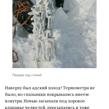
Пещера под стеной
Наверху был адский холод! Термометра не
было, но спальники покрывались инеем
изнутри. Ночью засыпали под хоровое
клацанье челюстей, просыпались и тоже