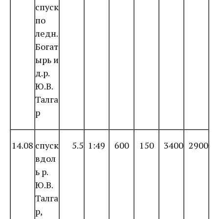
спуск
по
ледн.
Богат
ырь и
д.р.
Ю.В.
Талга
р
14.08
спуск
5.5
1:49
600
150
3400
2900
вдол
ь р.
Ю.В.
Талга
р,