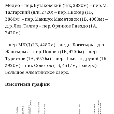
Медео – пер. Бутаковский (н/к, 2880м) – пер. М.
Талгарский (н/к, 2720) – пер. Пионер (1Б,
3860м) – пер. Маншук Маметовой (1Б, 4060м) –
д.р. Лев. Талгар – пер. Орлиное Гнездо (1А,
3420м)
– пер. МЮД (1Б, 4280м) – ледн. Богатырь – д.р.
Жангырык – пер. Попова (1Б, 4250м) – пер.
Туристов (1А, 3970м) – пер. Памяти друзей (1Б,
3920м) – пик Советов (1Б, 4317м, траверс) –
Большое Алматинское озеро.
Высотный график