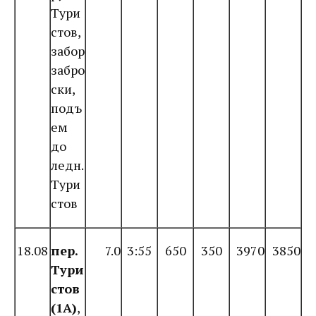
Тури
стов,
забор
забро
ски,
подъ
ем
до
ледн.
Тури
стов
18.08
пер.
7.0
3:55
650
350
3970
3850
Тури
стов
(1А)
,