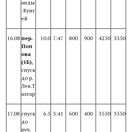
анды
-Кунг
ей
16.08
пер.
10.0
7:47
800
900
4250
3350
Поп
ова
(1Б)
,
спуск
до р.
Лев.Т
алгар
17.08
спуск
6.5
3:41
600
400
3550
3550
до
руч.