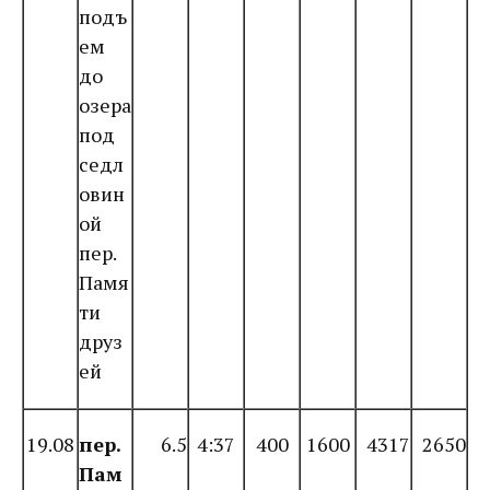
подъ
ем
до
озера
под
седл
овин
ой
пер.
Памя
ти
друз
ей
19.08
пер.
6.5
4:37
400
1600
4317
2650
Пам