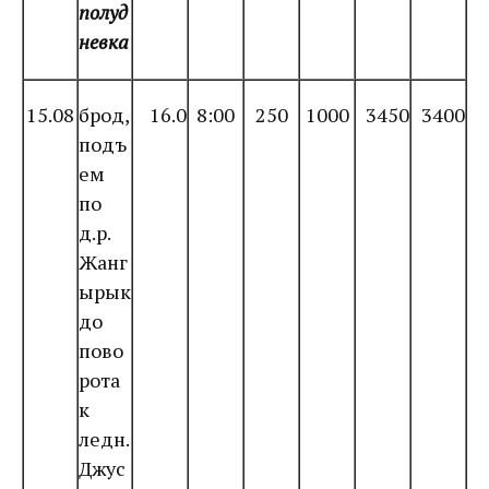
полуд
невка
15.08
брод,
16.0
8:00
250
1000
3450
3400
подъ
ем
по
д.р.
Жанг
ырык
до
пово
рота
к
ледн.
Джус