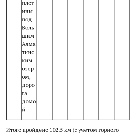
плот
ины
под
Боль
шим
Алма
тинс
ким
озер
ом,
доро
га
домо
й
Итого пройдено 102.5 км (с учетом горного