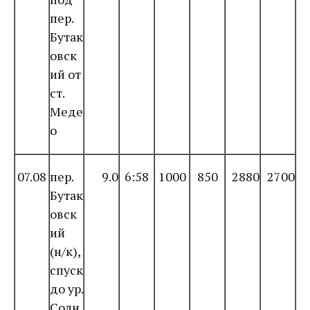
пер.
Бутак
овск
ий от
ст.
Меде
о
07.08
пер.
9.0
6:58
1000
850
2880
2700
Бутак
овск
ий
(н/к),
спуск
до ур.
Солн