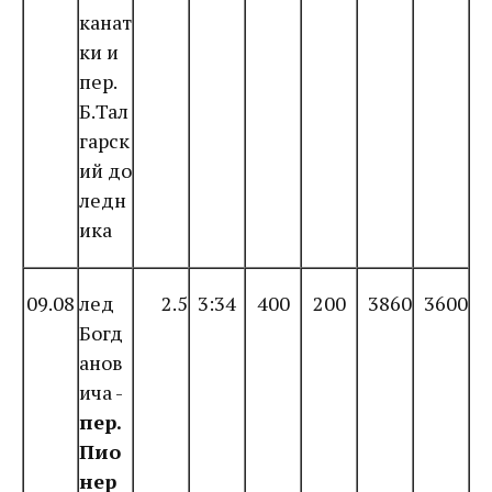
канат
ки и
пер.
Б.Тал
гарск
ий до
ледн
ика
09.08
лед
2.5
3:34
400
200
3860
3600
Богд
анов
ича -
пер.
Пио
нер