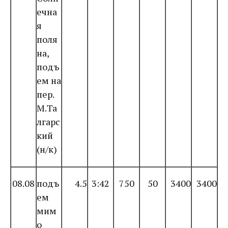
ечна
я
поля
на,
подъ
ем на
пер.
М.Та
лгарс
кий
(н/к)
08.08
подъ
4.5
3:42
750
50
3400
3400
ем
мим
о