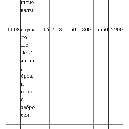
нные
валы
11.08
спуск
4.5
3:48
150
800
3550
2900
до
д.р.
Лев.Т
алгар
,
брод
и
отно
с
забро
ски