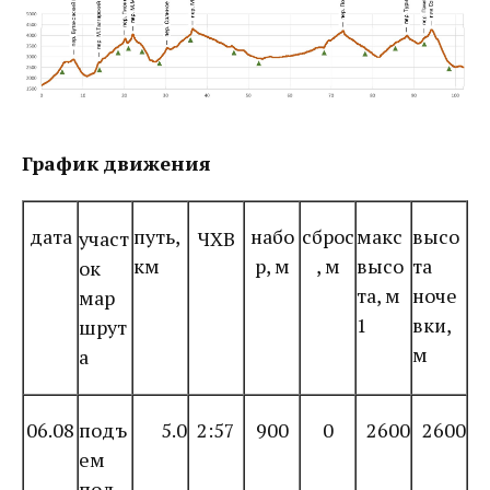
График движения
дата
путь,
набо
сброс
макс
высо
участ
ЧХВ
км
р, м
, м
высо
та
ок
та, м
ноче
мар
1
вки,
шрут
м
а
06.08
подъ
5.0
2:57
900
0
2600
2600
ем
под