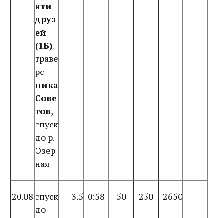
яти
друз
ей
(1Б)
,
траве
рс
пика
Сове
тов
,
спуск
до р.
Озер
ная
20.08
спуск
3.5
0:58
50
250
2650
до