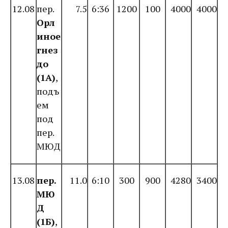
12.08
пер.
7.5
6:36
1200
100
4000
4000
Орл
иное
гнез
до
(1А)
,
подъ
ем
под
пер.
МЮД
13.08
пер.
11.0
6:10
300
900
4280
3400
МЮ
Д
(1Б)
,