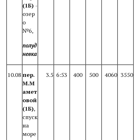
(1Б)
-
озер
о
№6,
полуд
невка
10.08
пер.
3.5
6:53
400
500
4060
3550
М.М
амет
овой
(1Б)
,
спуск
на
море