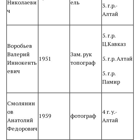
Николаеви
ель
3. г.р.-
ч
Алтай
5. г.р.
Ц.Кавказ
Воробьев
Валерий
Зам. рук
1951
5. г.р. Алтай
Иннокенть
топограф
евич
5. г.р.
Памир
Смолянин
ов
4 г. у.-
1959
фотограф
Анатолий
Алтай
Федорович