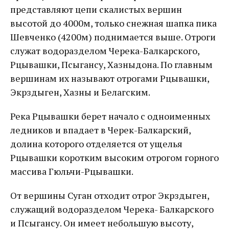
представляют цепи скалистых вершин
высотой до 4000м, только снежная шапка пика
Шевченко (4200м) поднимается выше. Отроги
служат водоразделом Черека-Балкарского,
Рцывашки, Псыгансу, Хазныдона. По главным
вершинам их называют отрогами Рцывашки,
Экрздыген, Хазны и Белагским.
Река Рцывашки берет начало с одноименных
ледников и впадает в Черек-Балкарский,
долина которого отделяется от ущелья
Рцывашки коротким высоким отрогом горного
массива Гюльчи-Рцывашки.
От вершины Суган отходит отрог Экрздыген,
служащий водоразделом Черека- Балкарского
и Псыгансу. Он имеет небольшую высоту,