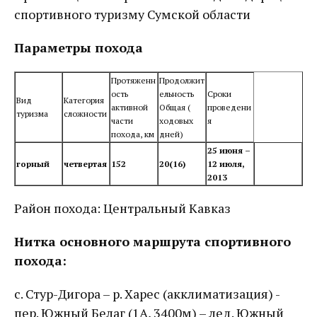
спортивного туризму Сумской области
Параметры похода
Протяженн
Продолжит
ость
ельность
Сроки
Вид
Категория
активной
Общая (
проведени
туризма
сложности
части
ходовых
я
похода, км
дней)
25 июня –
горный
четвертая
152
20(16)
12 июля,
2013
Район похода: Центральный Кавказ
Нитка основного маршрута спортивного
похода:
с. Стур-Дигора – р. Харес (акклиматизация) -
пер. Южный Белаг (1А, 3400м) – лед. Южный