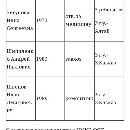
2 р.+альп-м
Зигунова
отв. за
Инна
1973
3 г.у.-
медицину
Сергеевна
Алтай
Шипиленк
3 г.у.-
о Андрей
1983
завхоз
З.Кавказ
Павлович
Швецов
Иван
3 г.у.-
1989
ремонтник
Дмитриев
З.Кавказ
ич
Отчет о походе находится в ЦМКК ФСТ