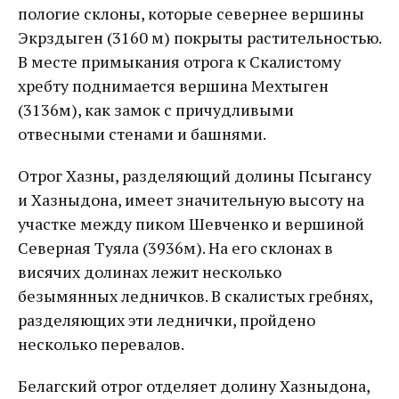
пологие склоны, которые севернее вершины
Экрздыген (3160 м) покрыты растительностью.
В месте примыкания отрога к Скалистому
хребту поднимается вершина Мехтыген
(3136м), как замок с причудливыми
отвесными стенами и башнями.
Отрог Хазны, разделяющий долины Псыгансу
и Хазныдона, имеет значительную высоту на
участке между пиком Шевченко и вершиной
Северная Туяла (3936м). На его склонах в
висячих долинах лежит несколько
безымянных ледничков. В скалистых гребнях,
разделяющих эти леднички, пройдено
несколько перевалов.
Белагский отрог отделяет долину Хазныдона,