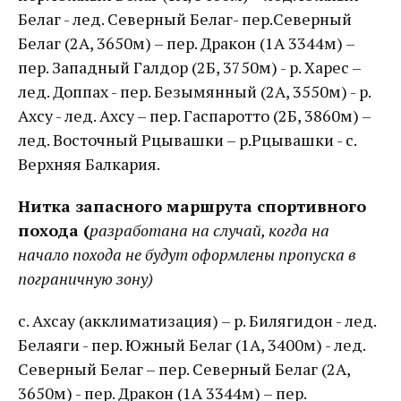
Белаг - лед. Северный Белаг- пер.Северный
Белаг (2А, 3650м) – пер. Дракон (1А 3344м) –
пер. Западный Галдор (2Б, 3750м) - р. Харес –
лед. Доппах - пер. Безымянный (2А, 3550м) - р.
Ахсу - лед. Ахсу – пер. Гаспаротто (2Б, 3860м) –
лед. Восточный Рцывашки – р.Рцывашки - с.
Верхняя Балкария.
Нитка запасного маршрута спортивного
похода (
разработана на случай, когда на
начало похода не будут оформлены пропуска в
пограничную зону)
с. Ахсау (акклиматизация) – р. Билягидон - лед.
Белаяги - пер. Южный Белаг (1А, 3400м) - лед.
Северный Белаг – пер. Северный Белаг (2А,
3650м) - пер. Дракон (1А 3344м) – пер.