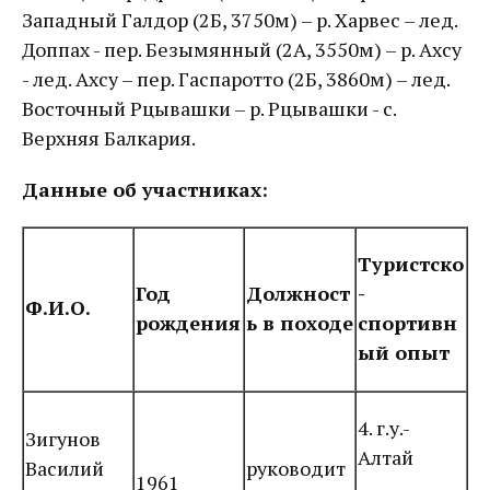
Западный Галдор (2Б, 3750м) – р. Харвес – лед.
Доппах - пер. Безымянный (2А, 3550м) – р. Ахсу
- лед. Ахсу – пер. Гаспаротто (2Б, 3860м) – лед.
Восточный Рцывашки – р. Рцывашки - с.
Верхняя Балкария.
Данные об участниках:
Туристско
Год
Должност
-
Ф.И.О.
рождения
ь в походе
спортивн
ый опыт
4. г.у.-
Зигунов
Алтай
Василий
руководит
1961