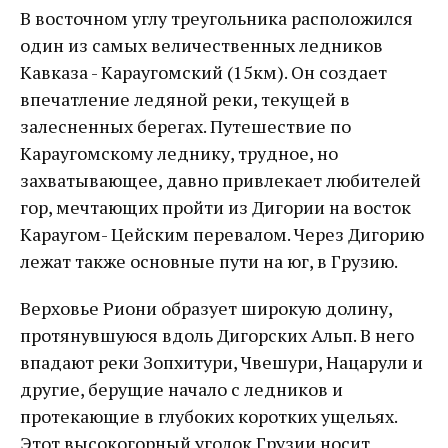
В восточном углу треугольника расположился
один из самых величественных ледников
Кавказа - Караугомский (15км). Он создает
впечатление ледяной реки, текущей в
залесненных берегах. Путешествие по
Караугомскому леднику, трудное, но
захватывающее, давно привлекает любителей
гор, мечтающих пройти из Дигории на восток
Караугом- Цейским перевалом. Через Дигорию
лежат также основные пути на юг, в Грузию.
Верховье Риони образует широкую долину,
протянувшуюся вдоль Дигорских Альп. В него
впадают реки Зопхитури, Чвешури, Нацарули и
другие, берущие начало с ледников и
протекающие в глубоких коротких ущельях.
Этот высокогорный уголок Грузии носит