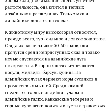
3000м холодное дыхание снегов угнетает
растительность, она ютится в теплых
ложбинках и расщелинах. Только мхи и
лишайники лепятся на скалах.
К животному миру высокогорья относится,
прежде всего, тур - сильное и ловкое животное.
Стада их насчитывают 50-60 голов, они
прячутся среди неприступных скал и только
ночью спускаются на альпийские луга
покормиться. В горных лесах встречаются
косуля, медведь, барсук, куница. На
альпийских лугах чернеют норы сусликов и
прометеевых мышей. Среди камней
гнездятся горные индейки - улары и
альпийские галки. Кавказские тетерева и
горные куропатки водятся в густых травостоях.