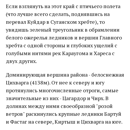
Если взглянуть на этот край с птичьего полета
(что лучше всего сделать, поднявшись на
перевал Куйдар в Суганском хребте), то
увидишь зеленый треугольник в обрамлении
белого ожерелья ледников и вершин Главного
хребта с одной стороны и глубоких ущелий с
голубыми нитями рек Караугома и Хареса с
двух других.
Доминирующая вершина района - белоснежная
Цихварга (4138м). От нее к северу и югу
протянулись многочисленные отроги, самые
значительные из них - Цагардор и Чирх. В
долинах между ними своеобразной "розой
ветров" раскинулись крупные ледники Бартуй
и Фастаг на севере, Киртыш и Цихварга на юге.