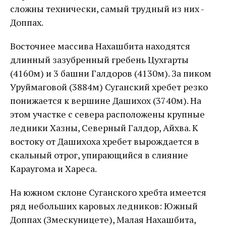
сложны технически, самый трудный из них -
Доппах.
Восточнее массива Нахашбита находятся
длинный зазубренный гребень Цухгарты
(4160м) и 3 башни Галдоров (4130м). За пиком
Уруймаговой (3884м) Суганский хребет резко
понижается к вершине Дашихох (3740м). На
этом участке с севера расположены крупные
ледники Хазны, Северный Галдор, Айхва. К
востоку от Дашихоха хребет вырождается в
скальный отрог, упирающийся в слияние
Караугома и Хареса.
На южном склоне Суганского хребта имеется
ряд небольших каровых ледников: Южный
Доппах (Змескуницете), Малая Нахашбита,