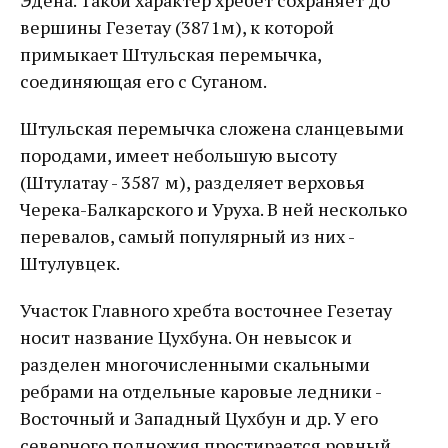
Эдена. Такой характер хребет сохраняет до
вершины Гезетау (3871м), к которой
примыкает Штульская перемычка,
соединяющая его с Суганом.
Штульская перемычка сложена сланцевыми
породами, имеет небольшую высоту
(Штулатау - 3587 м), разделяет верховья
Черека-Балкарского и Уруха. В ней несколько
перевалов, самый популярный из них -
Штулувцек.
Участок Главного хребта восточнее Гезетау
носит название Цухбуна. Он невысок и
разделен многочисленными скальными
ребрами на отдельные каровые ледники -
Восточный и Западный Цухбун и др. У его
северного подножия простирается ровный