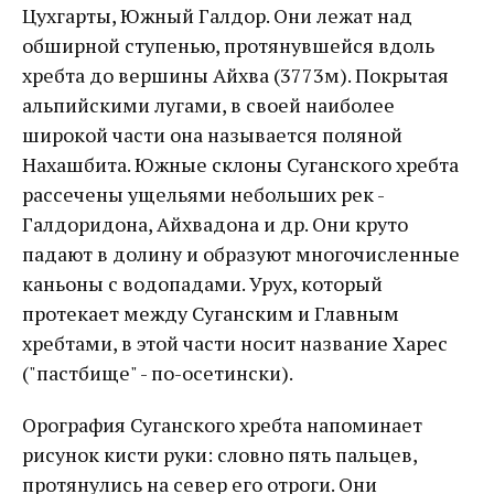
Цухгарты, Южный Галдор. Они лежат над
обширной ступенью, протянувшейся вдоль
хребта до вершины Айхва (3773м). Покрытая
альпийскими лугами, в своей наиболее
широкой части она называется поляной
Нахашбита. Южные склоны Суганского хребта
рассечены ущельями небольших рек -
Галдоридона, Айхвадона и др. Они круто
падают в долину и образуют многочисленные
каньоны с водопадами. Урух, который
протекает между Суганским и Главным
хребтами, в этой части носит название Харес
("пастбище" - по-осетински).
Орография Суганского хребта напоминает
рисунок кисти руки: словно пять пальцев,
протянулись на север его отроги. Они