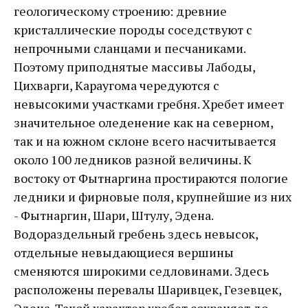
геологическому строению: древние
кристаллические породы соседствуют с
непрочными сланцами и песчаниками.
Поэтому приподнятые массивы Лабоды,
Цихварги, Караугома чередуются с
невысокими участками гребня. Хребет имеет
значительное оледенение как на северном,
так и на южном склоне всего насчитывается
около 100 ледников разной величины. К
востоку от Фытнаргина простираются пологие
ледники и фирновые поля, крупнейшие из них
- Фытнаргин, Шари, Штулу, Эдена.
Водораздельный гребень здесь невысок,
отдельные невыдающиеся вершины
сменяются широкими седловинами. Здесь
расположены перевалы Шаривцек, Гезевцек,