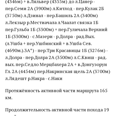
(4346м) + в.Ляльвер (4355м) до л.Цанер -
пер.Семи 2А (3900м) л.Китлод - пер.Кулак 2Б
(3750м) л.Дзинал - пер.Башиль 2А (3400м)
л.Лекзыр р.Местиачала л.Чаалат связка 1Б
пер.Гульба 1Б (3300м) + пер.Гуличала Верхний
1Б (3300м) - с.Мазери - р.Долра - рад.Вых.
(л.Ушба + пер.Ушбинский + в.Ушба Сев.
(4690м.).3А*) - пер.Три Красавицы 1Б (3276м) -
л.Долра - пер.Долра 2А (3500м) л.С.Квиш - рад.
вых. пер.Седло Мерцбахера 2А + в.Донгузорун
Гл. 2А (4454м) пер.Накринская щель 2А (3700м)
л.Лядешт р.Накра - с.Наки
Протяжённость активной части маршрута 165
км.
Продолжительность активной части похода 19