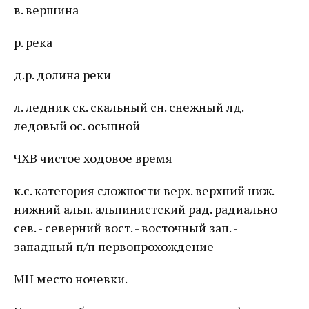
в. вершина
р. река
д.р. долина реки
л. ледник ск. скальный сн. снежный лд.
ледовый ос. осыпной
ЧХВ чистое ходовое время
к.с. категория сложности верх. верхний ниж.
нижний альп. альпинистский рад. радиально
сев. - северний вост. - восточный зап. -
западный п/п первопрохождение
МН место ночевки.