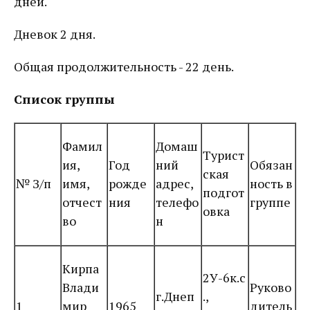
дней.
Дневок 2 дня.
Общая продолжительность - 22 день.
Список группы
Фамил
Домаш
Турист
ия,
Год
ний
Обязан
ская
№ З/п
имя,
рожде
адрес,
ность в
подгот
отчест
ния
телефо
группе
овка
во
н
Кирпа
2У-6к.с
Влади
Руково
г.Днеп
.,
1
мир
1965
дитель