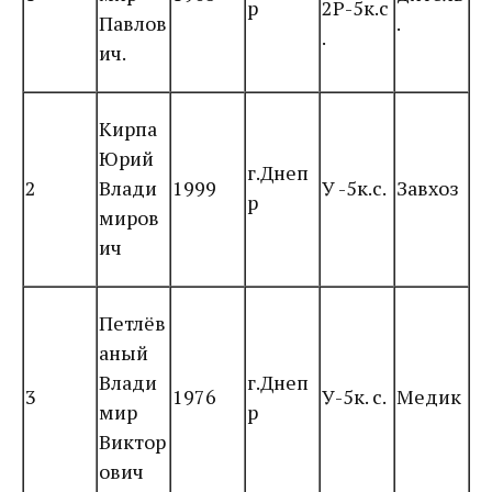
р
2Р-5к.с
Павлов
.
.
ич.
Кирпа
Юрий
г.Днеп
2
Влади
1999
У -5к.с.
Завхоз
р
миров
ич
Петлёв
аный
Влади
г.Днеп
3
1976
У-5к. с.
Медик
мир
р
Виктор
ович