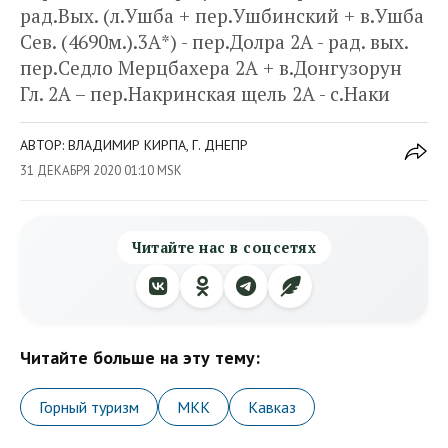
рад.Вых. (л.Ушба + пер.Ушбинский + в.Ушба
Сев. (4690м.).3А*) - пер.Долра 2А - рад. вых.
пер.Седло Мерцбахера 2А + в.Донгузорун
Гл. 2А – пер.Накринская щель 2А - с.Наки
АВТОР: ВЛАДИМИР КИРПА, Г. ДНЕПР
31 ДЕКАБРЯ 2020 01:10 MSK
Читайте нас в соцсетях
Читайте больше на эту тему:
Горный туризм
МКК
Кавказ