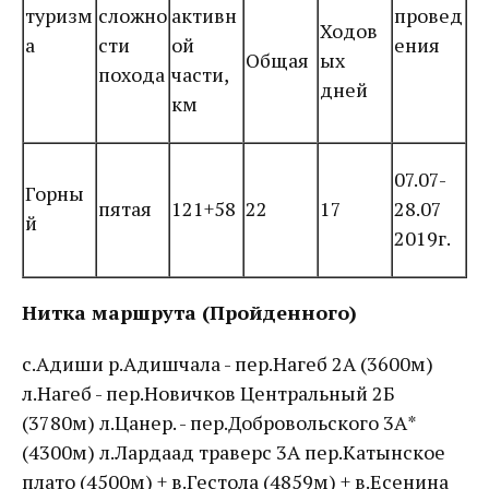
туризм
сложно
активн
провед
Ходов
а
сти
ой
ения
Общая
ых
похода
части,
дней
км
07.07-
Горны
пятая
121+58
22
17
28.07
й
2019г.
Нитка маршрута (Пройденного)
с.Адиши р.Адишчала - пер.Нагеб 2А (3600м)
л.Нагеб - пер.Новичков Центральный 2Б
(3780м) л.Цанер. - пер.Добровольского 3А*
(4300м) л.Лардаад траверс 3А пер.Катынское
плато (4500м) + в.Гестола (4859м) + в.Есенина