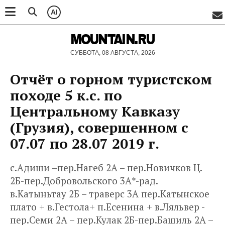
AI
MOUNTAIN.RU
СУББОТА, 08 АВГУСТА, 2026
Отчёт о горном туристском
походе 5 к.с. по
Центральному Кавказу
(Грузия), совершенном с
07.07 по 28.07 2019 г.
с.Адиши –пер.Нагеб 2А – пер.Новичков Ц.
2Б-пер.Добровольского 3А*-рад.
в.Катыньтау 2Б – траверс 3А пер.Катынское
плато + в.Гестола+ п.Есенина + в.Ляльвер -
пер.Семи 2А – пер.Кулак 2Б-пер.Башиль 2А –