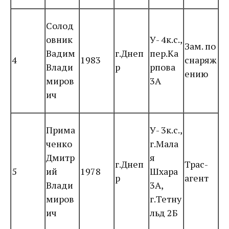
Солод
овник
У- 4к.с.,
Зам. по
Вадим
г.Днеп
пер.Ка
4
1983
снаряж
Влади
р
рпова
ению
миров
3А
ич
Прима
У- 3к.с.,
ченко
г.Мала
Дмитр
я
г.Днеп
Трас-
5
ий
1978
Шхара
р
агент
Влади
3А,
миров
г.Тетну
ич
льд 2Б