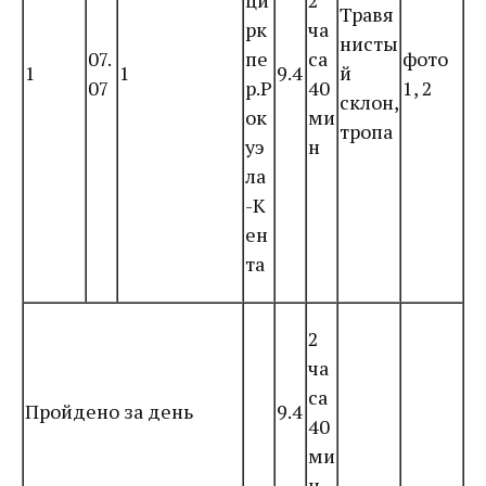
ци
2
Травя
рк
ча
нисты
07.
пе
са
фото
1
1
9.4
й
07
р.Р
40
1, 2
склон,
ок
ми
тропа
уэ
н
ла
-К
ен
та
2
ча
са
Пройдено за день
9.4
40
ми
н