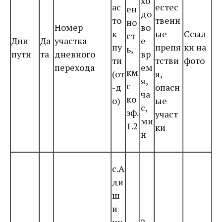
хо
ас
естес
ен
до
то
твенн
но
Номер
во
к
ые
Ссыл
ст
Дни
Да
участка
е
пу
препя
ки на
ь,
пути
та
дневного
вр
ти
тстви
фото
перехода
ем
км
(от
я,
я,
с
-д
опасн
ча
ко
о)
ые
с,
эф.
участ
ми
1.2
ки
н
с.А
ди
ш
и