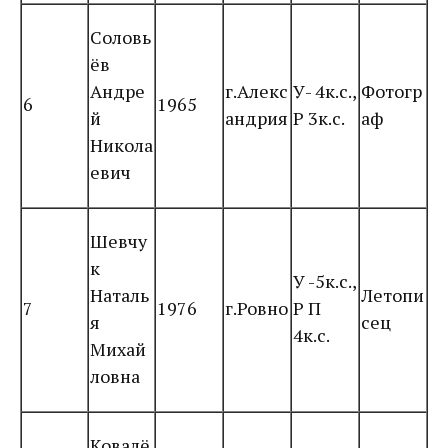
Соловь
ёв
Андре
г.Алекс
У- 4к.с.,
Фотогр
6
1965
й
андрия
Р 3к.с.
аф
Никола
евич
Шевчу
к
У -5к.с.,
Наталь
Летопи
7
1976
г.Ровно
Р П
я
сец
4к.с.
Михай
ловна
Ковалё