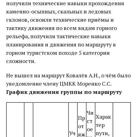
получили технические навыки прохождения
каменно-осыпных, скальных и ледовых
склонов, освоили технические приёмы и
тактику движения по всем видам горного
рельефа, получили тактические навыки
планирования и движения по маршруту в
горном туристском походе 5 категории
сложности.
Не вышел на маршрут Ковалёв А.Н., о чём было
уведомление члену ЦМКК Моренко С.С.
График движения группы по маршруту
Чи
Харак
Пр
ст
тер
от
ое
Уч
пути,
яж