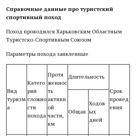
Справочные данные про туристский
спортивный поход
Поход проводился Харьковским Областным
Туристско-Спортивным Союзом
Параметры похода заявленные
Протя
Длительность
Катего
женнос
Вид
рия
ть
Срок
туризм
сложно
активн
провед
Ходов
а
сти
ой
ения
Общая
ых
похода
части,
дней
км