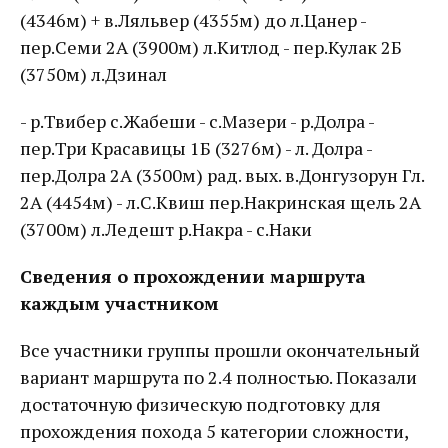
(4346м) + в.Ляльвер (4355м) до л.Цанер -
пер.Семи 2А (3900м) л.Китлод - пер.Кулак 2Б
(3750м) л.Дзинал
- р.Твибер с.Жабеши - с.Мазери - р.Долра -
пер.Три Красавицы 1Б (3276м) - л. Долра -
пер.Долра 2А (3500м) рад. вых. в.Донгузорун Гл.
2А (4454м) - л.С.Квиш пер.Накринская щель 2А
(3700м) л.Ледешт р.Накра - с.Наки
Сведения о прохождении маршрута
каждым участником
Все участники группы прошли окончательный
вариант маршрута по 2.4 полностью. Показали
достаточную физическую подготовку для
прохождения похода 5 категории сложности,