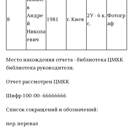
в
Андре
2У - 6 к.
Фотогр
8
1981
г. Киев
й
с.
аф
Никола
евич
Место нахождения отчета - библиотека ЦМКК
библиотека руководителя.
Отчет рассмотрен ЦМКК
Шифр 100-00- 66666666
Список сокращений и обозначений:
пер. перевал