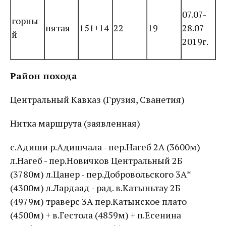
07.07-
горны
пятая
151+14
22
19
28.07
й
2019г.
Район похода
Центральный Кавказ (Грузия, Сванетия)
Нитка маршрута (заявленная)
с.Адиши р.Адишчала - пер.Нагеб 2А (3600м)
л.Нагеб - пер.Новичков Центральный 2Б
(3780м) л.Цанер - пер.Добровольского 3А*
(4300м) л.Лардаад - рад. в.Катыньтау 2Б
(4979м) траверс 3А пер.Катынское плато
(4500м) + в.Гестола (4859м) + п.Есенина