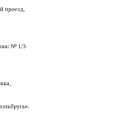
й проезд,
ка: № 1/3-
ика,
иэльбрусье.