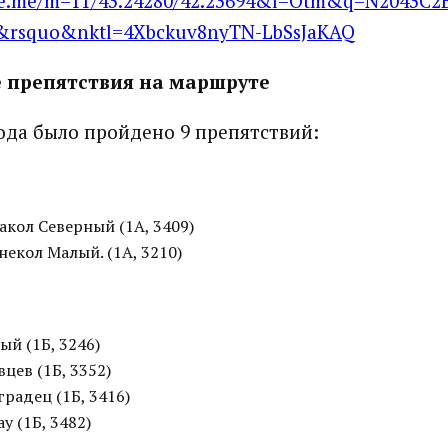
rte.me/m=11/43.24280/42.23694&l=Otm&q=N2043C2
0&rsquo&nktl=4Xbckuv8nyTN
-
LbSsJaKAQ
 препятствия на маршруте
ода было пройдено 9 препятствий:
акол Северный (1А, 3409)
некол Малый. (1А, 3210)
ый (1Б, 3246)
вцев (1Б, 3352)
градец (1Б, 3416)
у (1Б, 3482)