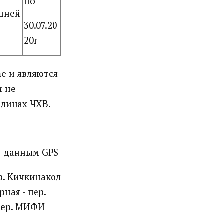
по
 дней
30.07.20
20г
me и являются
и не
блицах ЧХВ.
о данным GPS
 р. Кичкинакол
рная - пер.
 пер. МИФИ