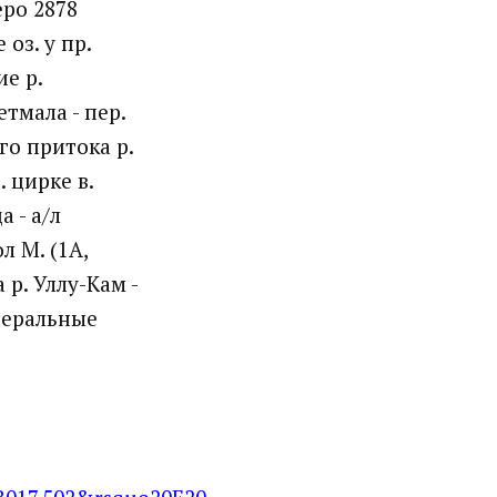
еро 2878
оз. у пр.
ие р.
етмала - пер.
го притока р.
. цирке в.
 - а/л
л М. (1А,
 р. Уллу-Кам -
инеральные