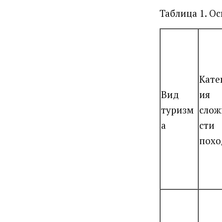
Таблица 1. О
Кате
Вид
ия
туризм
слож
а
сти
похо