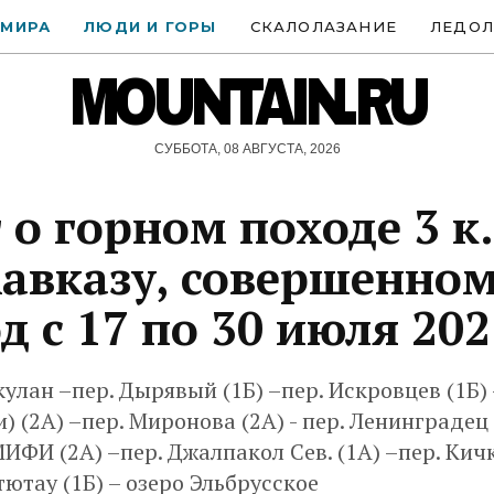
 МИРА
ЛЮДИ И ГОРЫ
СКАЛОЛАЗАНИЕ
ЛЕДОЛ
MOUNTAIN.RU
СУББОТА, 08 АВГУСТА, 2026
 о горном походе 3 к. 
Кавказу, совершенном
д с 17 по 30 июля 202
кулан –пер. Дырявый (1Б) –пер. Искровцев (1Б
) (2А) –пер. Миронова (2А) - пер. Ленинградец 
ИФИ (2А) –пер. Джалпакол Сев. (1А) –пер. Кич
тютау (1Б) – озеро Эльбрусское