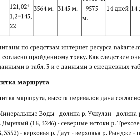
121,02*
3564 м.
3145 м.
- 9575
14 дней
14
1,2=145,
м.
22
читаны по средствам интернет ресурса nakarte.
согласно пройденному треку. Как следствие он
данными в табл. 3 и с данными в ежедневных та
нитка маршрута
итка маршрута, высота перевалов дана согласн
. Минеральные Воды - долина р. Учкулан - долина
р. Дырявый (1Б, 3246) - северные истоки р. Трехозе
, 3352) - верховья р. Даут - верховья р. Рынджи -