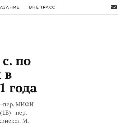
АЗАНИЕ
ВНЕ ТРАСС
с. по
 в
1 года
) –пер. МИФИ
(1Б) –пер.
кинекол М.