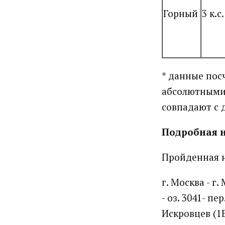
Горный
3 к.с.
* данные пос
абсолютными 
совпадают с 
Подробная 
Пройденная н
г. Москва - г
- оз. 3041- пе
Искровцев (1Б