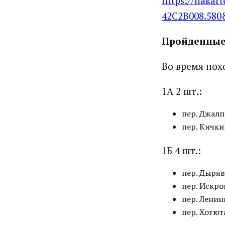
https://naka
42C2B008.58
Пройденные
Во время пох
1А 2 шт.:
пер. Джалп
пер. Кички
1Б 4 шт.:
пер. Дыряв
пер. Искро
пер. Ленин
пер. Хотюта