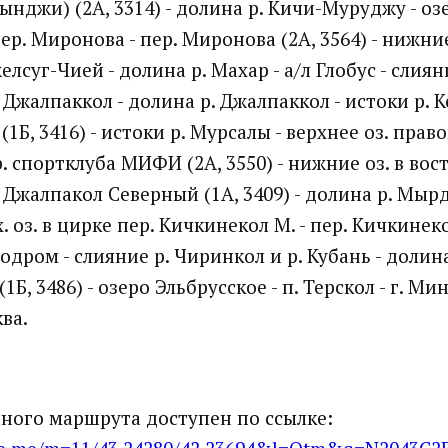
нджи) (2А, 3314) - долина р. Кичи-Муруджу - оз
р. Миронова - пер. Миронова (2А, 3564) - нижние 
елсуг-Чией - долина р. Махар - а/л Глобус - слиян
 Джалпаккол - долина р. Джалпаккол - истоки р. К
1Б, 3416) - истоки р. Мурсалы - верхнее оз. право
. спортклуба МИФИ (2А, 3550) - нижние оз. в вост
. Джалпакол Северный (1А, 3409) - долина р. Мырда
х. оз. в цирке пер. Кичкинекол М. - пер. Кичкинеко
эродром - слияние р. Чиринкол и р. Кубань - долина
(1Б, 3486) - озеро Эльбрусское - п. Терскол - г. М
ква.
ного маршрута доступен по ссылке: