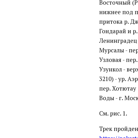
Восточный (Ры
нижнее под пе
притока р. Дж
Гондарай и р.
Ленинградец (
Мурсалы - пер
Узловая - пер
Узункол - вер
3210) - ур. А
пер. Хотютау 
Воды - г. Мос
См. рис. 1.
Трек пройден