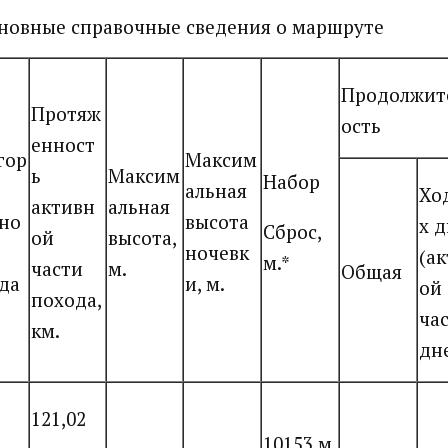
сновные справочные сведения о маршруте
Продолжит
Протяж
ость
енност
гор
Максим
ь
Максим
Набор
альная
Хо
активн
альная
но
высота
х 
Сброс,
ой
высота,
ночевк
(а
м.*
части
м.
Общая
да
и, м.
ой
похода,
час
км.
дн
121,02
10153 м.