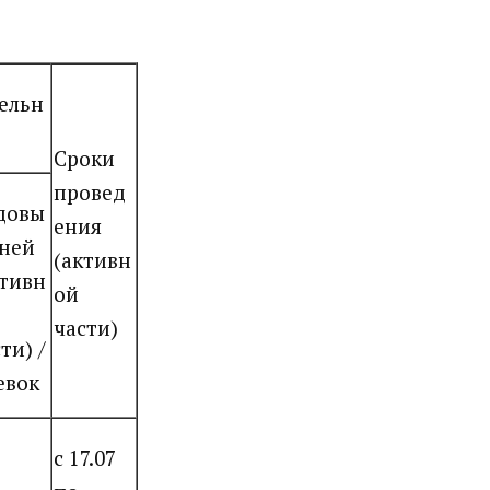
ельн
Сроки
провед
довы
ения
дней
(активн
ктивн
ой
части)
ти) /
евок
с 17.07