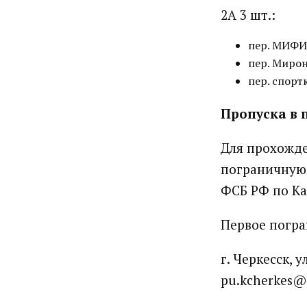
2А 3 шт.:
пер. МИФИ 
пер. Мирон
пер. спорт
Пропуска в 
Для прохожде
пограничную 
ФСБ РФ по Ка
Первое погра
г. Черкесск, у
pu.kcherkes@f