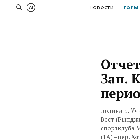
AI
НОВОСТИ
ГОРЫ
Отчет
Зап. 
перио
долина р. Уч
Вост (Рынджи
спортклуба М
(1А) –пер. Хо