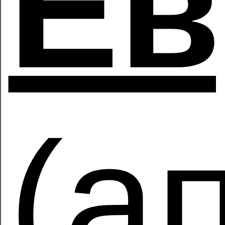
Ев
(а