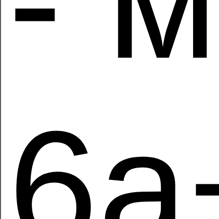
- 
6a