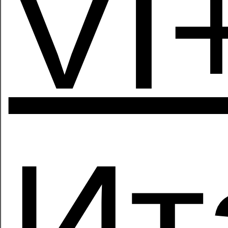
VI
Ит