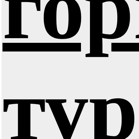
го
ту