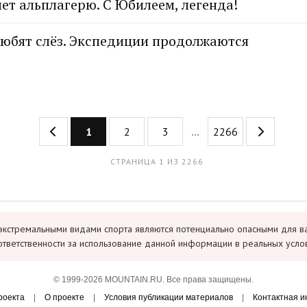
лет альплагерю. С Юбилеем, легенда!
юбят слёз. Экспедиции продолжаются
1
2
3
...
2266
СТРАНИЦА 1 ИЗ 2266
экстремальными видами спорта являются потенциально опасными для в
ответственности за использование данной информации в реальных усло
© 1999-2026 MOUNTAIN.RU. Все права защищены.
роекта
|
О проекте
|
Условия публикации материалов
|
Контактная 