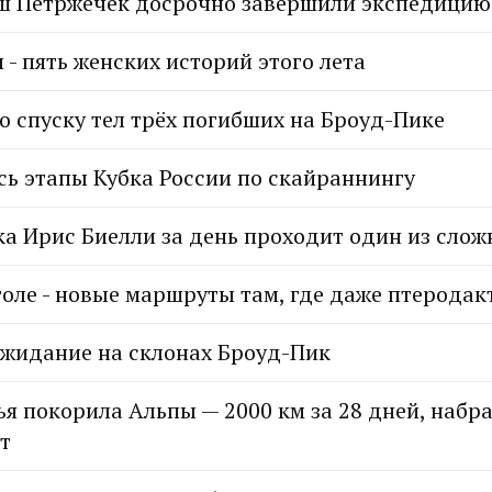
ш Петржечек досрочно завершили экспедицию
 - пять женских историй этого лета
о спуску тел трёх погибших на Броуд-Пике
сь этапы Кубка России по скайраннингу
ка Ирис Биелли за день проходит один из сло
голе - новые маршруты там, где даже птеродак
ожидание на склонах Броуд-Пик
я покорила Альпы — 2000 км за 28 дней, набрав
т