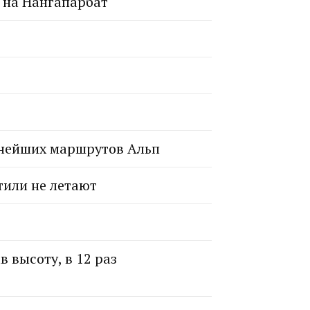
 на Нангапарбат
жнейших маршрутов Альп
тили не летают
 высоту, в 12 раз