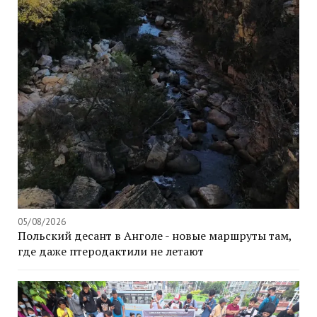
05/08/2026
Польский десант в Анголе - новые маршруты там,
где даже птеродактили не летают