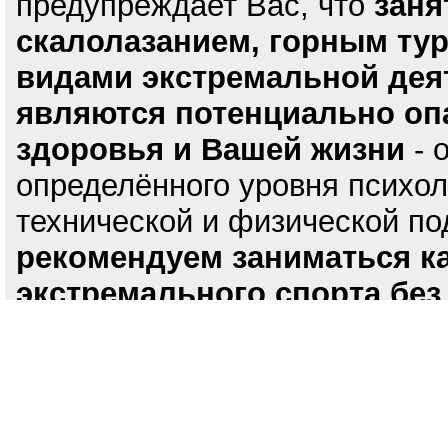
предупреждает Вас, что
заня
скалолазанием, горным ту
видами экстремальной дея
являются потенциально оп
здоровья и Вашей жизни
- 
определённого уровня психол
технической и физической по
рекомендуем заниматься к
экстремального спорта без
квалифицированного инстр
©
о нас
1999-
Mountain.RU