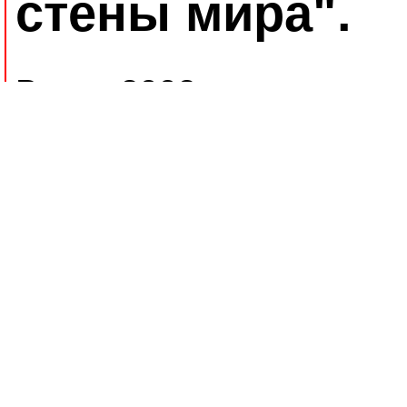
стены мира".
В мае 2002 года команд
совершить первопрохож
Большого Паруса (Great 
расположенной в горно
Баффиновой земли (Baffi
Полярной Канаде.
Время начала восхожде
климатическими услов
земли. Остров, по терр