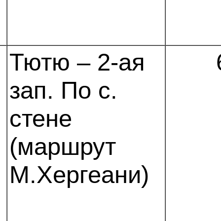
Тютю – 2-ая
зап. По с.
стене
(маршрут
М.Хергеани)