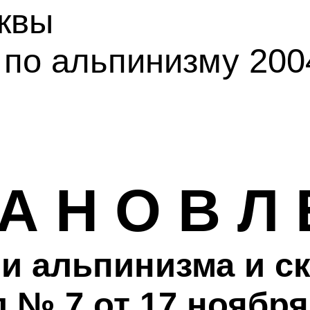
квы
по альпинизму 2004
 А Н О В Л 
и альпинизма и с
 № 7 от 17 ноября 