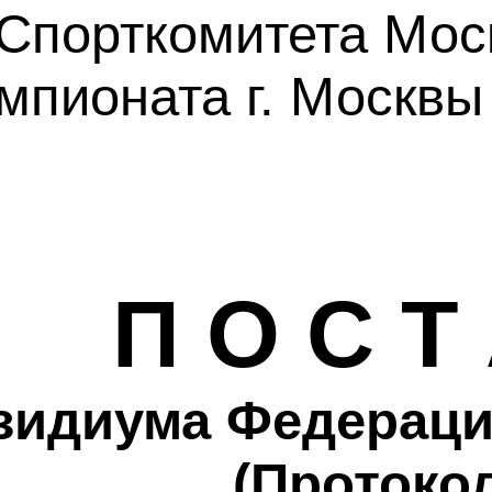
 Спорткомитета Мос
мпионата г. Москвы 
П О С Т
зидиума Федераци
(Протокол