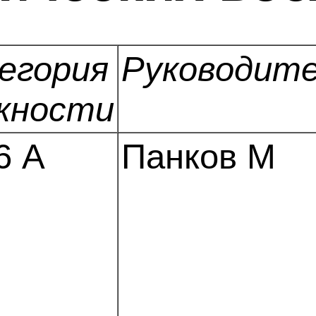
егория
Руководит
жности
6 А
Панков М