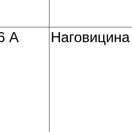
6 А
Наговицина