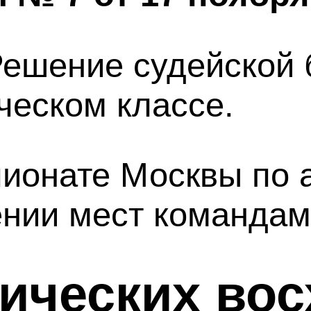
ешение судейской 
ческом классе.
ионате Москвы по а
ении мест командам
нических во