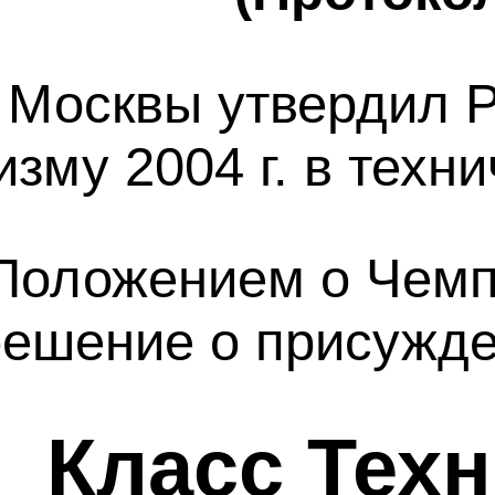
 Москвы утвердил Р
зму 2004 г. в техни
“Положением о Чемп
 решение
о присужд
Класс Тех