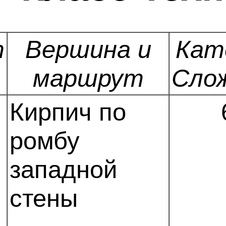
т
Вершина и
Кат
маршрут
Сло
Кирпич по
ромбу
западной
стены