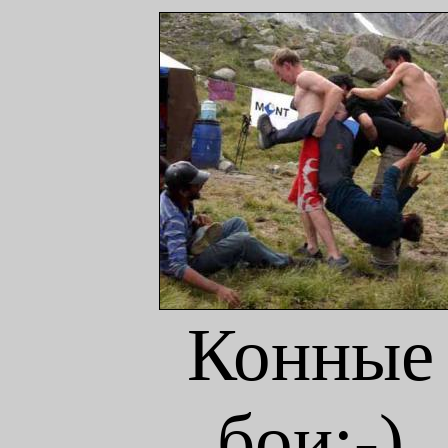
Конные
бои:-)