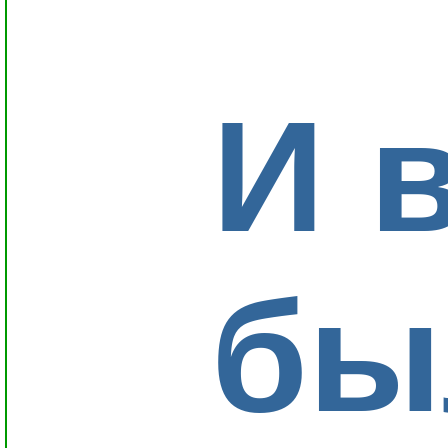
И 
бы