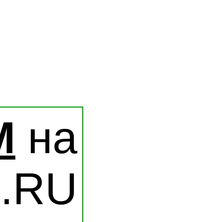
М
на
n.RU