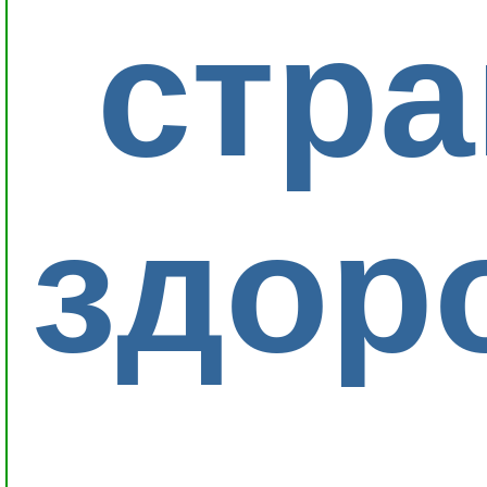
стр
здоро