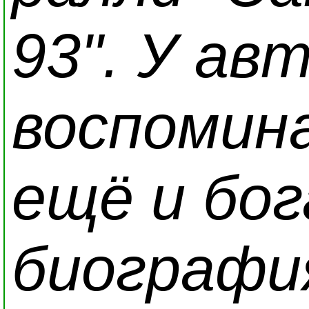
93". У ав
воспомин
ещё и бо
биография