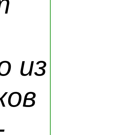
т
о из
ков
-