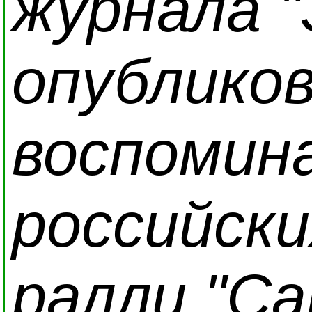
журнала 
опублико
воспомина
российски
ралли "Ca