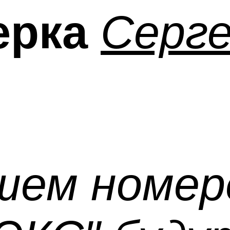
ерка
Серг
шем номер