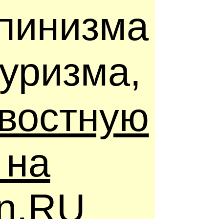
ьпинизма
туризма,
востную
 на
in.RU