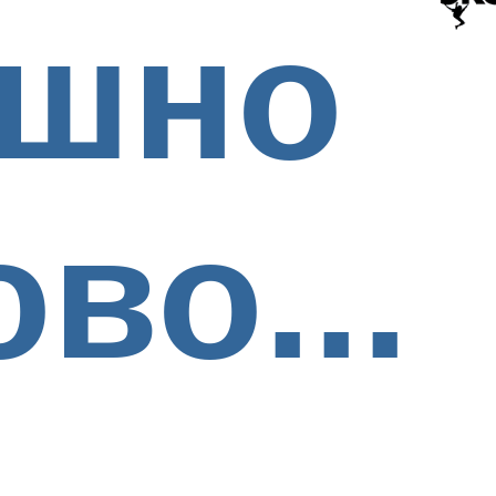
ашно
во...