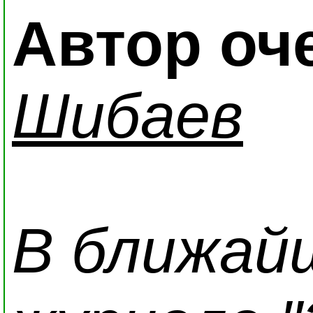
Автор оч
Шибаев
В ближай