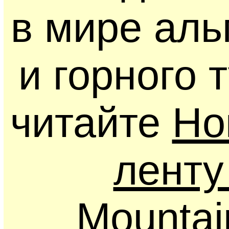
в мире ал
и горного 
читайте
Но
ленту
Mounta