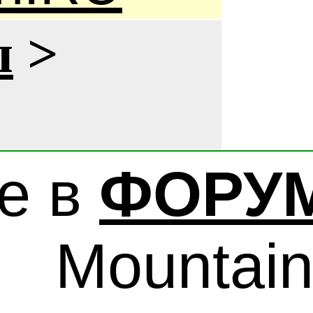
ы
>
е в
ФОРУ
Mountai