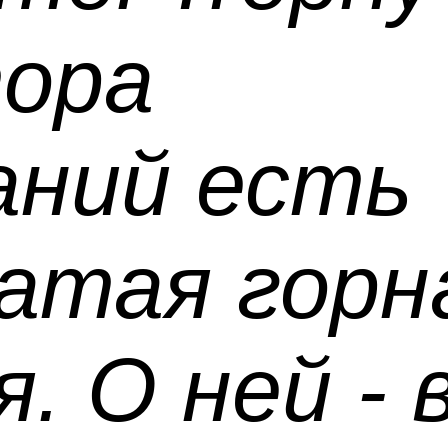
тора
аний есть
гатая горн
. О ней - 