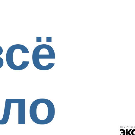
всё
ло