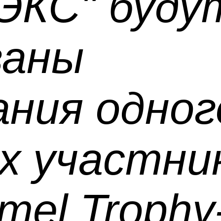
"ЭКС" буду
ваны
ния одног
х участни
mel Trophy