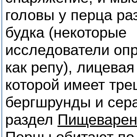
головы у перца р
будка (некоторые
исследователи оп
как репу), лицевая
которой имеет тр
бергшрунды и сера
раздел
Пищеварен
Перцы обитают по