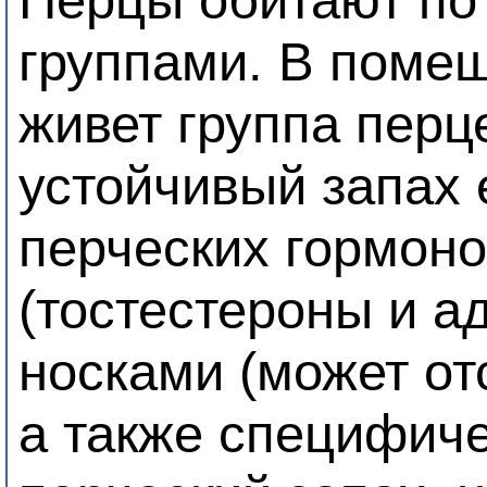
группами. В помещ
живет группа перц
устойчивый запах 
перческих гормон
(тостестероны и а
носками (может от
а также специфич