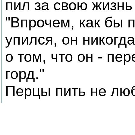
пил за свою жизнь
"Впрочем, как бы 
упился, он никогд
о том, что он - пер
горд."
Перцы пить не люб
Иногда даже напи
Упившийся перец 