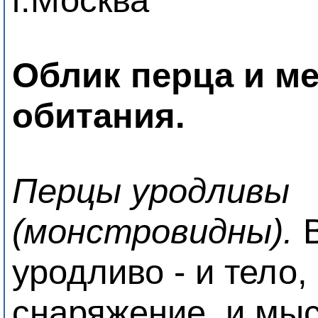
Облик перца и ме
обитания.
Перцы уродливы
(монстровидны).
В
уродливо - и тело,
снаряжение, и мыс