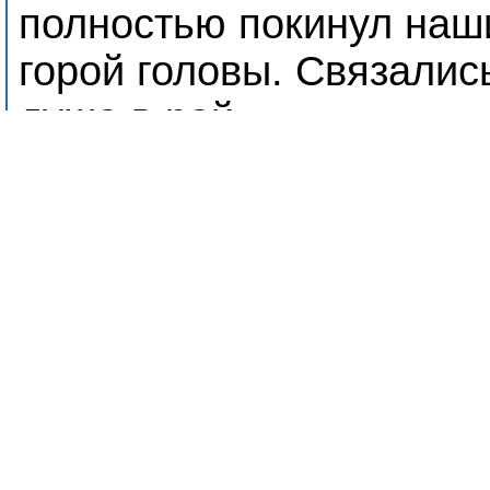
полностью покинул наш
горой головы. Связалис
душа в рай.
Каждый крюк у "перово
вызывал обильное слюн
помня слова Владимира
дверь открывшаяся на 
прищемила бы хвост в 
направлении, периодич
на соплеменников жела