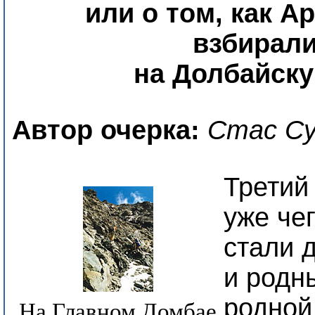
или о том, как А
взбирал
на Долбайску
Автор очерка:
Стас Су
Третий
уже чег
стали 
и родн
родной
На Главном Домбае