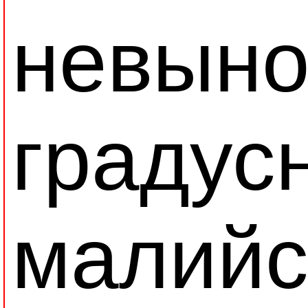
невыно
градус
малийс