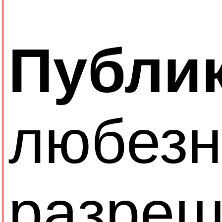
Публи
любезн
разреш