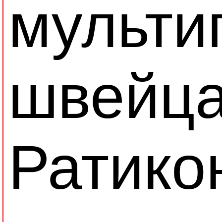
мульти
швейца
Ратикон