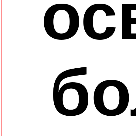
ос
бо