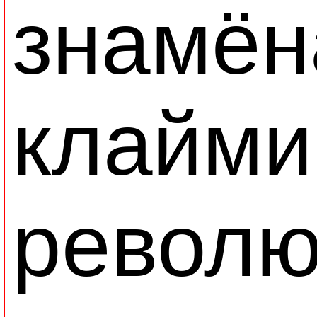
знамён
клайми
револю