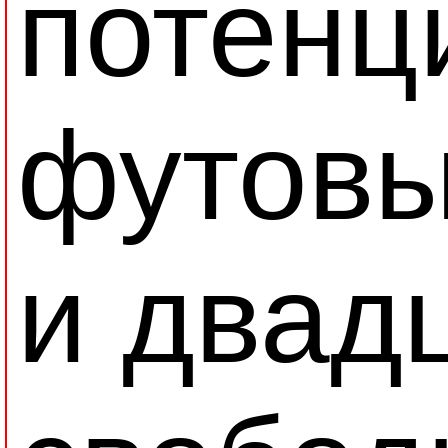
потенц
футовы
и двад