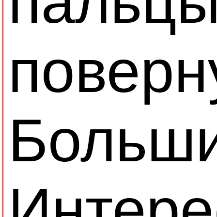
пальцы
поверн
Больши
Интере