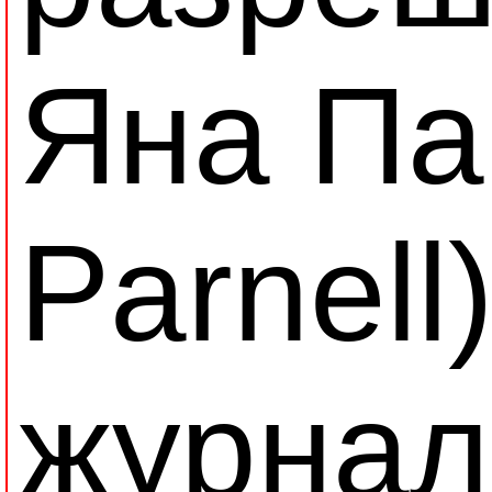
Яна Па
Parnell
журнала