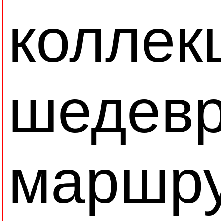
коллек
шедевр
маршру