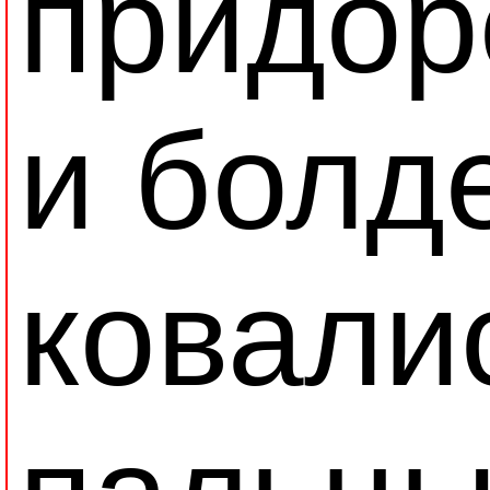
придор
и болде
ковали