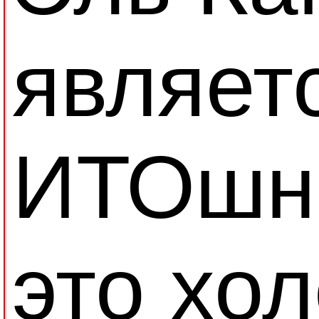
являет
ИТОшно
это хол