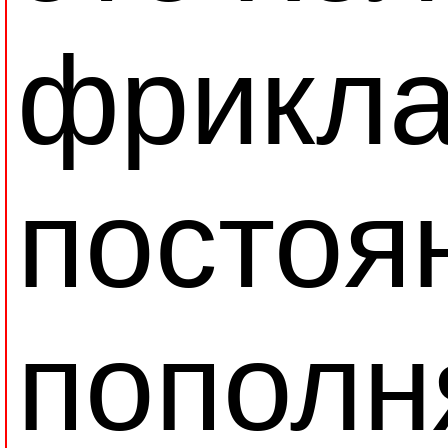
фрикла
постоя
попол