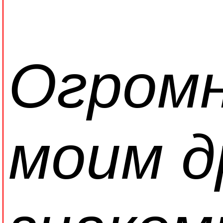
Огромн
моим д