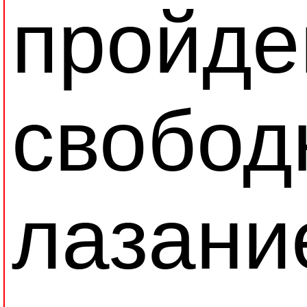
пройде
свобо
лазани