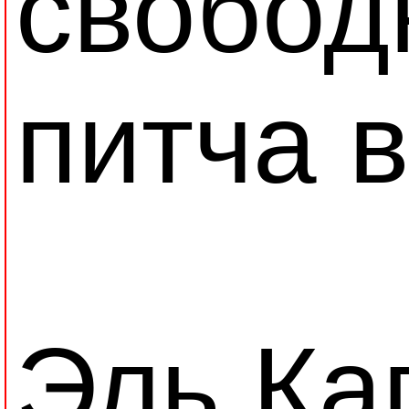
свобод
питча 
Эль Ка