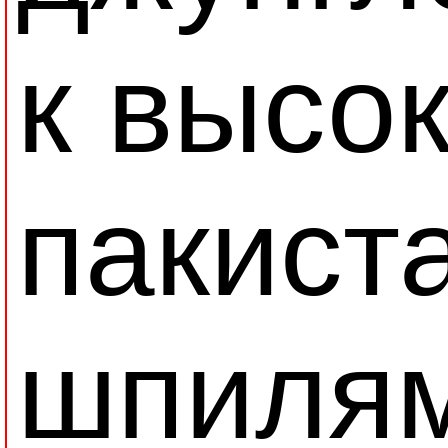
к высо
пакист
шпилям