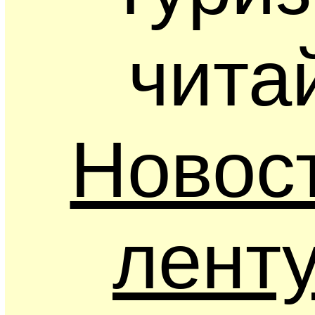
чита
Новос
ленту