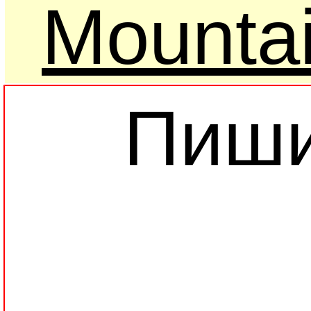
Mounta
Пиши