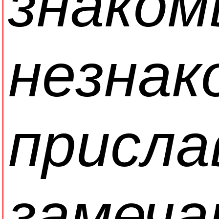
знаком
незнак
присла
замеч