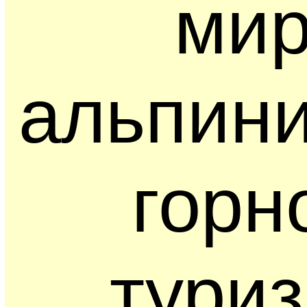
ми
альпини
горн
туриз