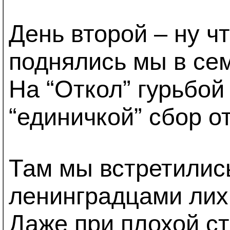
День второй – ну чт
поднялись мы в сем
На “Откол” гурьбой
“единичкой” сбор о
Там мы встретилис
ленинградцами лих
Даже при плохой ст