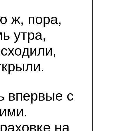
о ж, пора,
ь утра,
 сходили,
ткрыли.
ь впервые с
ими.
раховке на