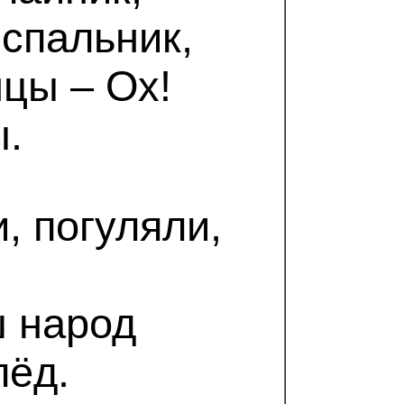
 спальник,
цы – Ох!
.
, погуляли,
 народ
лёд.