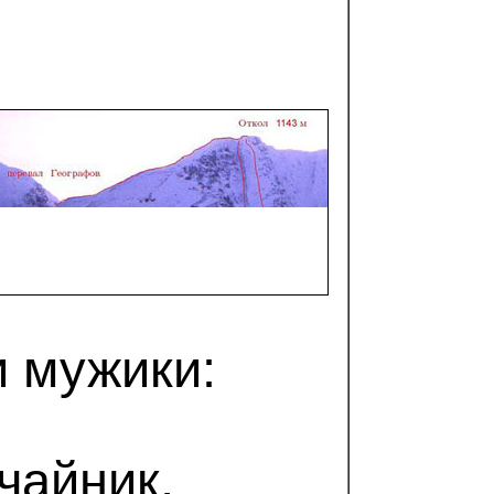
и мужики:
чайник,