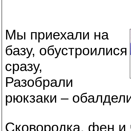
Мы приехали на
базу, обустроилися
сразу,
Разобрали
рюкзаки – обалдел
Сковородка, фен и 