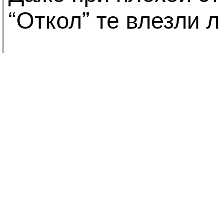
“Откол” те влезли л
Третий день – опят
снова на гору идём
Только начали руби
смотрим – сзади те
Снова питерцы идут