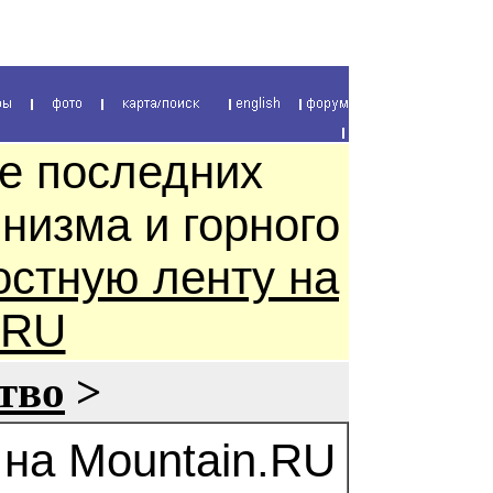
се последних
низма и горного
остную ленту на
.RU
тво
>
на Mountain.RU