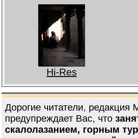
Hi-Res
Дорогие читатели, редакция 
предупреждает Вас, что
заня
скалолазанием, горным ту