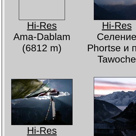
Hi-Res
Hi-Res
Ama-Dablam
Селени
(6812 m)
Phortse и 
Tawoche
Hi-Res