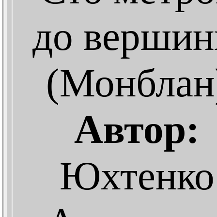
до верши
(Монблан
Автор:
Юхтенко