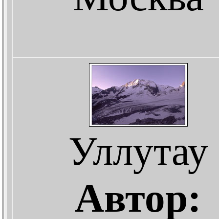
Уллутау
Автор: