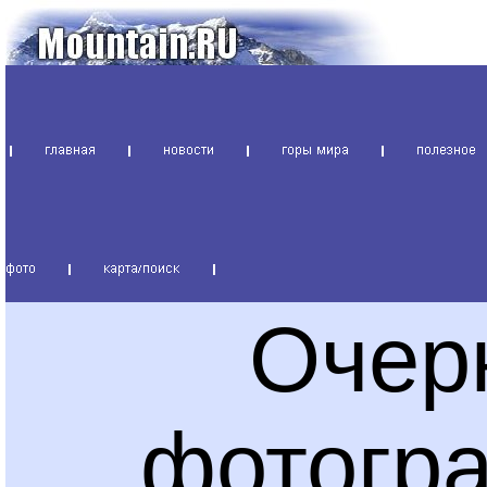
Очер
фотогр