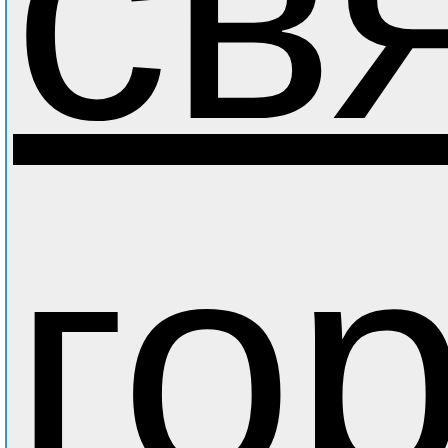
св
го