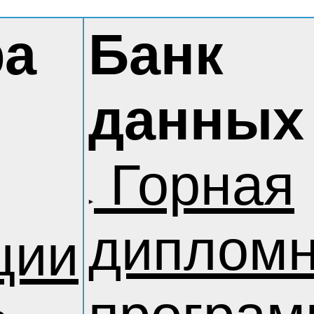
ра
Банк
данных
Горная
диплом
ции