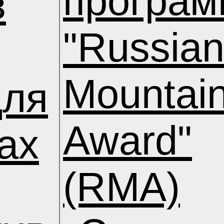
програм
в
"Russia
Mountai
для
Award"
рах
(RMA)