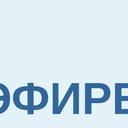
й
 ЭФИР