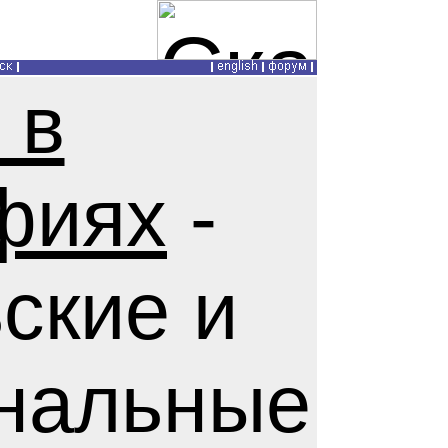
 в
фиях
-
ские и
нальные