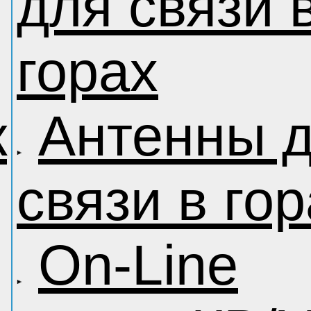
для связи 
горах
к
Антенны 
связи в го
On-Line