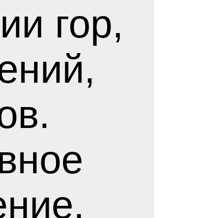
ии гор,
ений,
ов.
вное
ение.