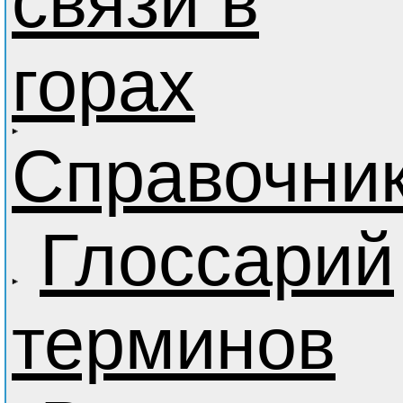
связи в
горах
Справочни
Глоссарий
терминов