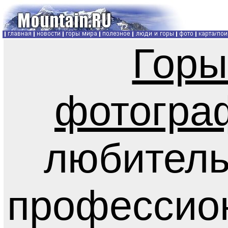
Горы
фотогра
любитель
профессио