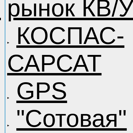
и
рынок КВ/
КОСПАС-
САРСАТ
GPS
"Сотовая"