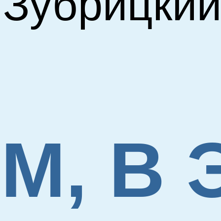
 Зубрицки
М, В