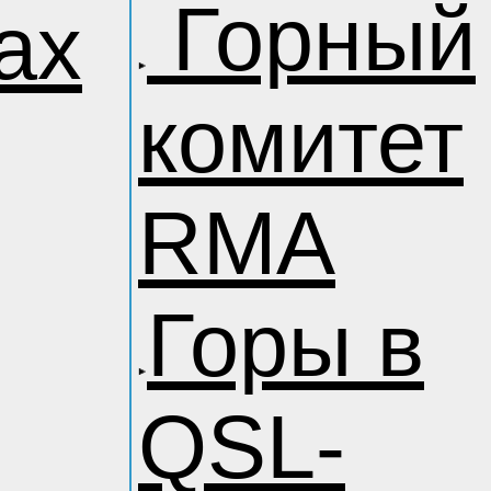
Горный
ах
комитет
RMA
Горы в
QSL-