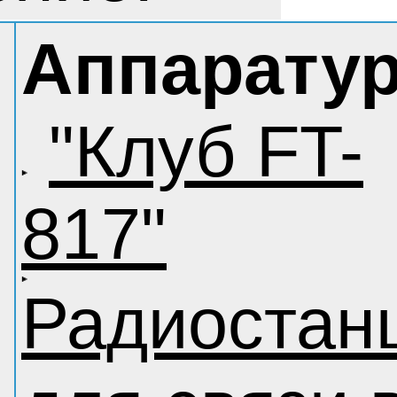
Аппарату
"Клуб FT-
817"
Радиостан