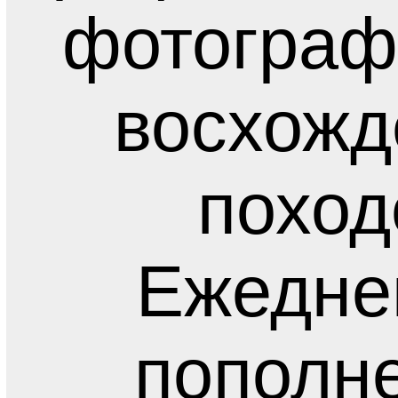
фотограф
восхожд
поход
Ежедне
пополн