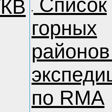
Список
УКВ
горных
районов
экспеди
по RMA