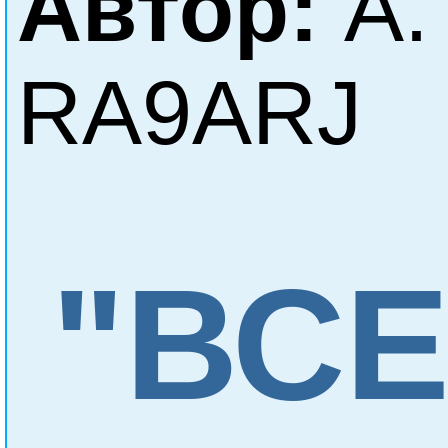
Автор:
А.
RA9ARJ
"ВСЕ