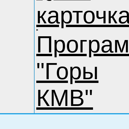
карточк
Програ
"Горы
КМВ"