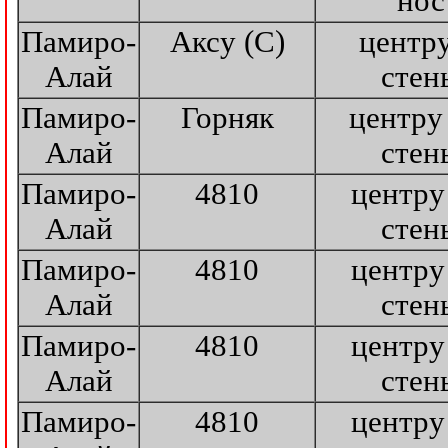
"нос
Памиро-
Аксу (С)
центр
Алай
стен
Памиро-
Горняк
центру
Алай
стен
Памиро-
4810
центру
Алай
стен
Памиро-
4810
центру
Алай
стен
Памиро-
4810
центру
Алай
стен
Памиро-
4810
центру