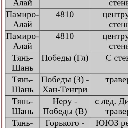
Алай
стен
Памиро-
4810
центр
Алай
стен
Памиро-
4810
центр
Алай
стен
Тянь-
Победы (Гл)
С сте
Шань
Тянь-
Победы (З) -
траве
Шань
Хан-Тенгри
Тянь-
Неру -
с лед. Д
Шань
Победы (В)
траве
Тянь-
Горького -
ЮЮЗ ре