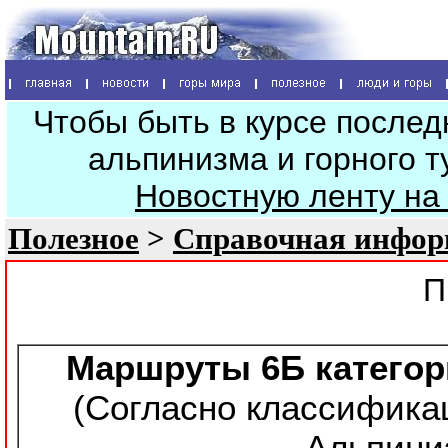
Чтобы быть в курсе послед
альпинизма и горного т
Новостную ленту на
Полезное
>
Справочная инфо
П
Маршруты 6Б категор
(Согласно классифика
Альпини