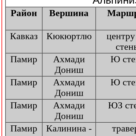
Район
Вершина
Марш
Кавказ
Кюкюртлю
центру
стен
Памир
Ахмади
Ю сте
Дониш
Памир
Ахмади
Ю сте
Дониш
Памир
Ахмади
ЮЗ ст
Дониш
Памир
Калинина -
траве