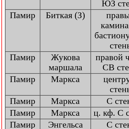
ЮЗ ст
Памир
Биткая (З)
прав
камина
бастион
стен
Памир
Жукова
правой 
маршала
СВ ст
Памир
Маркса
центр
стен
Памир
Маркса
С сте
Памир
Маркса
ц. кф. С 
Памир
Энгельса
С сте