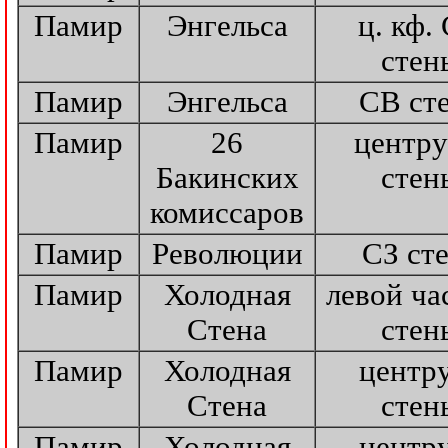
Памир
Энгельса
ц. кф.
стен
Памир
Энгельса
СВ ст
Памир
26
центр
Бакинских
стен
комиссаров
Памир
Революции
СЗ ст
Памир
Холодная
левой ча
Стена
стен
Памир
Холодная
центр
Стена
стен
Памир
Холодная
центр