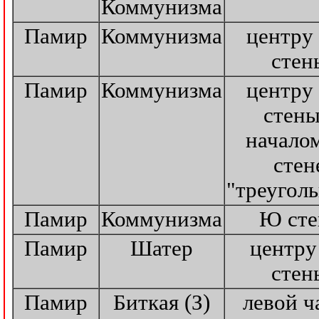
Коммунизма
Памир
Коммунизма
центру
стен
Памир
Коммунизма
центру
стены
начало
стен
"треугол
Памир
Коммунизма
Ю сте
Памир
Шатер
центру
стен
Памир
Биткая (З)
левой ч