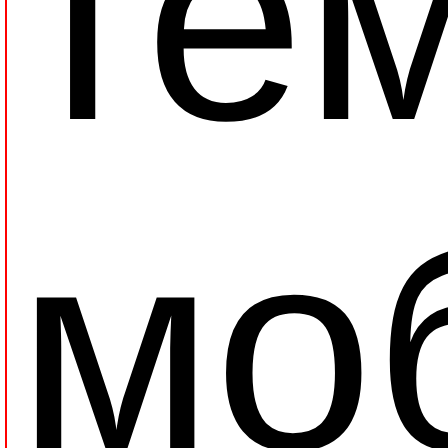
тем
мо