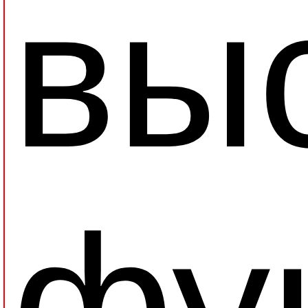
вы
фу