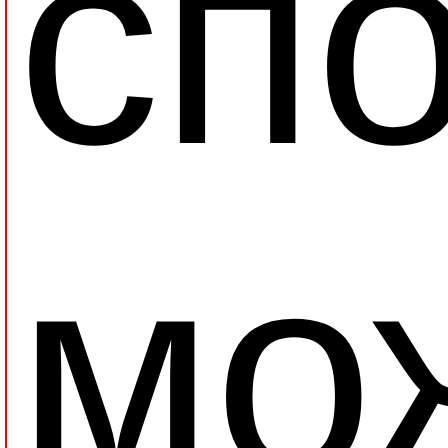
сп
мо