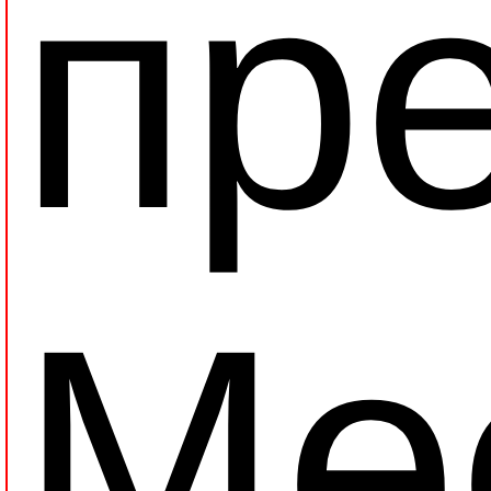
пр
Ме