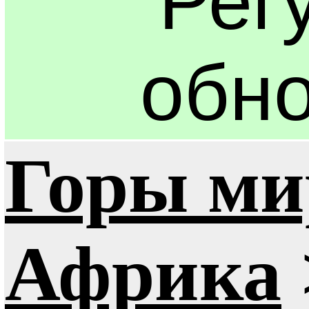
Рег
обно
Горы ми
Африка