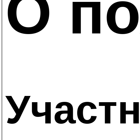
О по
Участ