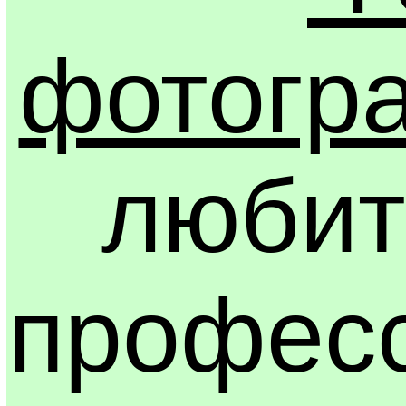
фотогр
любит
профес