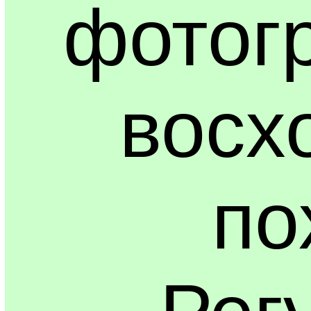
фотог
восх
по