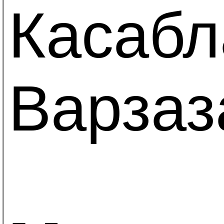
Касабла
Варзаз