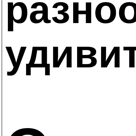
разноо
удиви