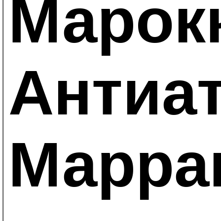
Марокк
Антиат
Марра