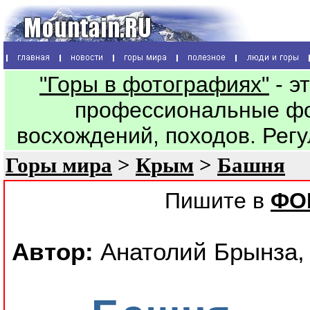
"Горы в фотографиях"
- э
профессиональные фо
восхождений, походов. Рег
Горы мира
>
Крым
>
Башня
Пишите в
ФО
Автор:
Анатолий Брынза, 