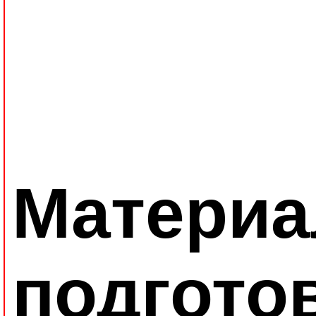
Материа
подгото