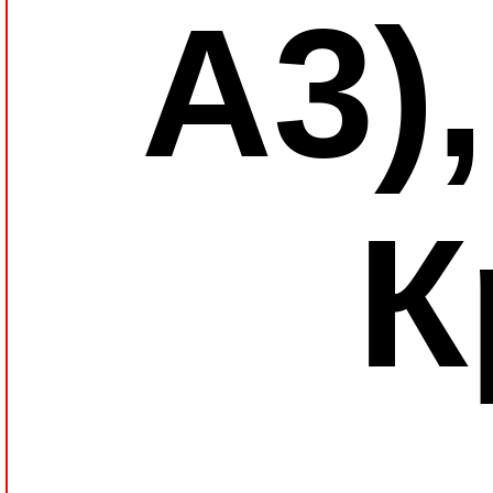
A3),
К