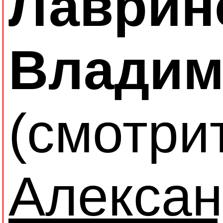
Лаврин
Владим
(смотри
Алекса