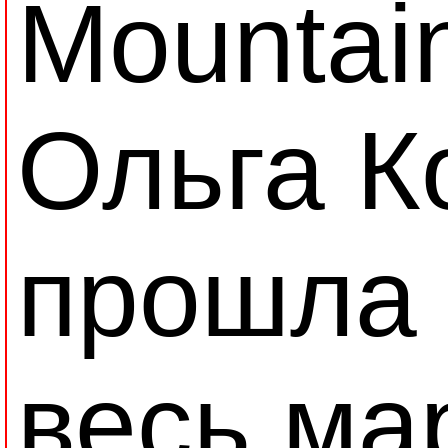
Mountai
Ольга К
прошла 
весь ма