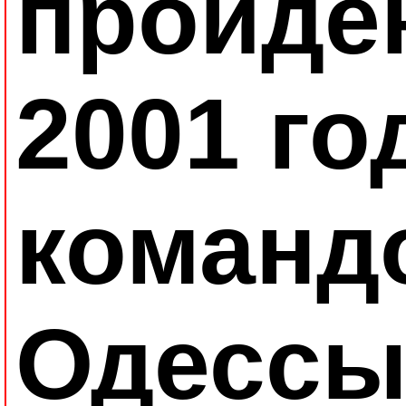
пройде
2001 го
команд
Одессы 