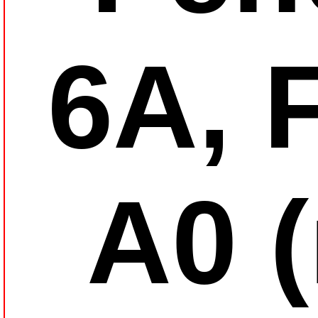
6А, 
A0 (