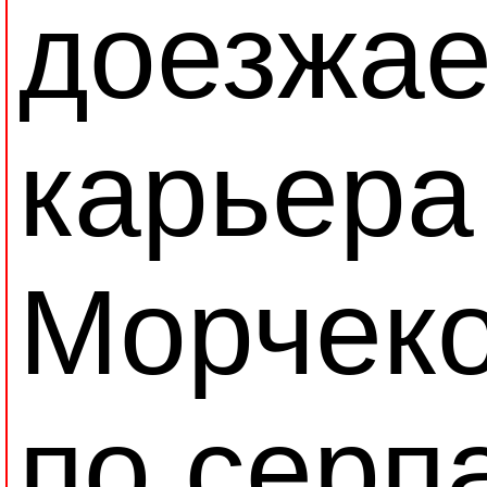
доезжае
карьера
Морчеко
по серп