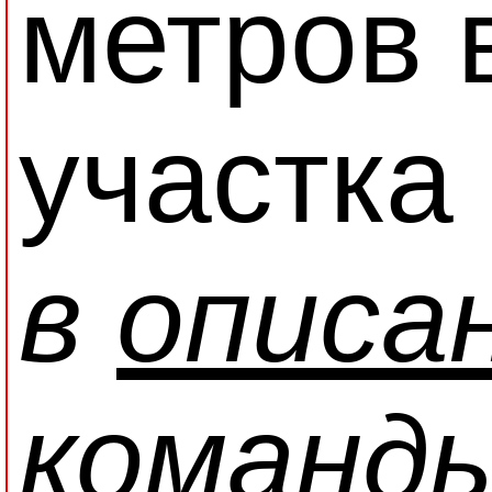
метров 
участка
в
описа
команд