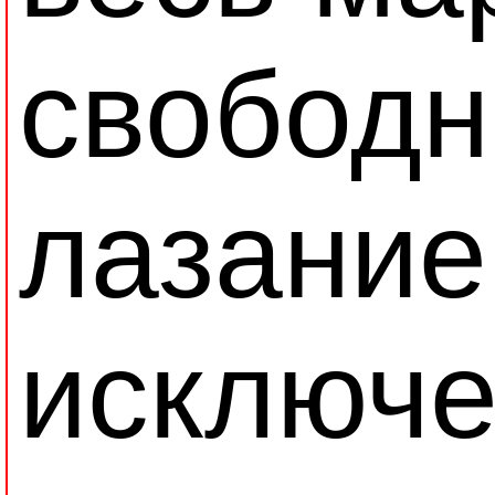
свобод
лазание
исключе