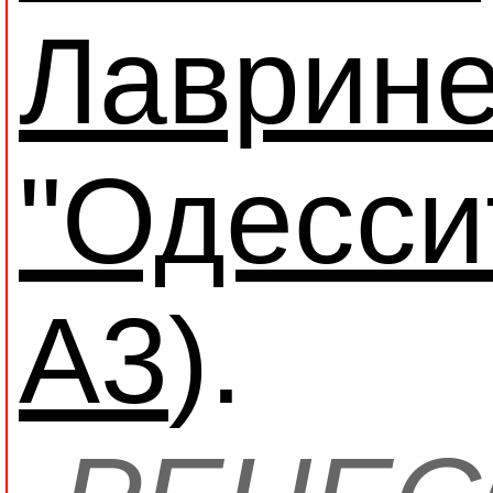
Лаврине
"Одессит
A3
).