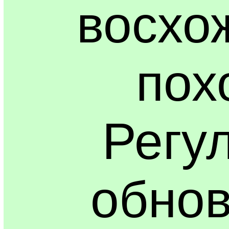
восхо
пох
Регу
обнов