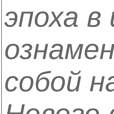
эпоха в
ознаме
собой н
Нового 