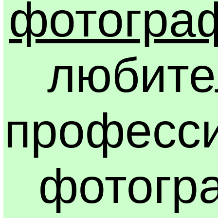
фотогра
любите
професс
фотогра