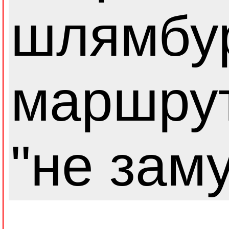
шлямбур
маршру
"не зам