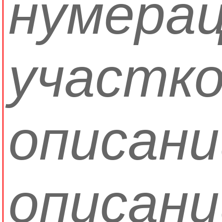
нумера
участко
описани
описани