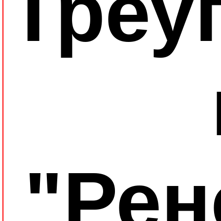
Треу
"Рен