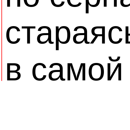
стараяс
в самой
"каменн