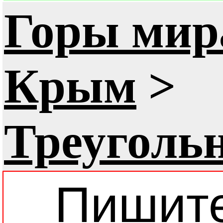
Горы мир
Крым
>
Треуголь
Пишит