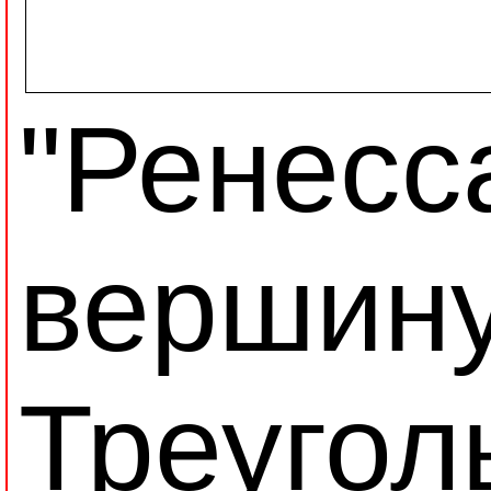
"Ренесс
вершин
Треугол